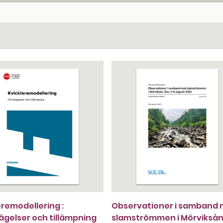
eremodellering :
Observationer i samband
ägelser och tillämpning
slamströmmen i Mörviksån