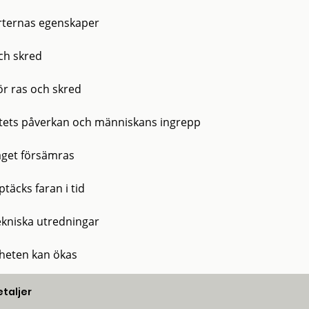
rternas egenskaper
ch skred
ör ras och skred
tets påverkan och människans ingrepp
äget försämras
täcks faran i tid
kniska utredningar
heten kan ökas
taljer