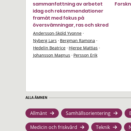
sammanfattning av arbetet
Forskn
idag och rekommendationer
framåt med fokus på
översvämningar, ras och skred
Andersson-Sköld Yvonne
·
Nyberg Lars
·
Bergman Ramona
·
Hedelin Beatrice
·
Hjerpe Mattias
·
Johansson Magnus
·
Persson Erik
ALLA ÄMNEN
Allmänt
Samhällsorientering
Medicin och friskvård
Teknik