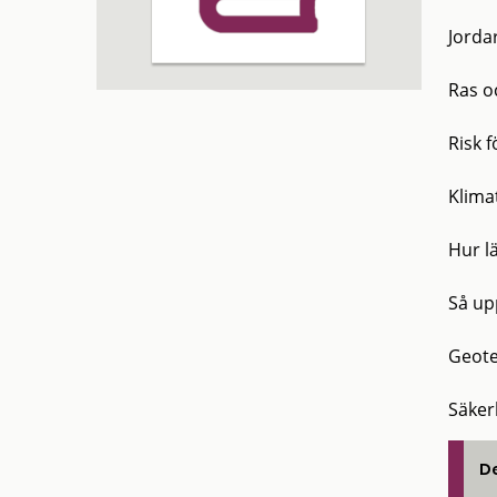
Jorda
Ras o
Risk f
Klima
Hur l
Så upp
Geote
Säker
De