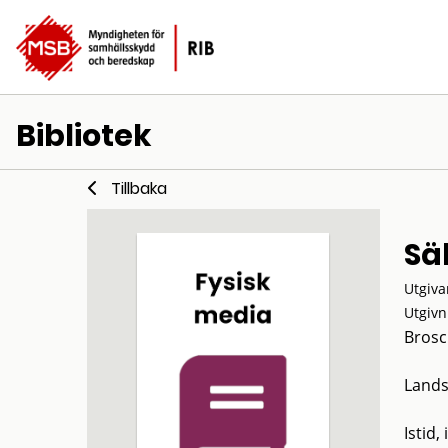
Bibliotek
Tillbaka
Sä
Utgiva
Utgivn
Brosc
Lands
Istid