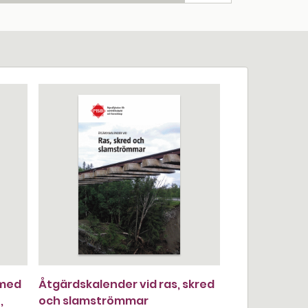
 med
Åtgärdskalender vid ras, skred
,
och slamströmmar