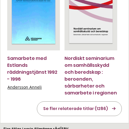
Samarbete med
Nordiskt seminarium
Estlands
om samhällsskydd
räddningstjänst 1992
och beredskap :
- 1996
beroenden,
sårbarheter och
Andersson Anneli
samarbete i regionen
Se fler relaterade titlar (1286)
Fler titlar i serie Allmänna råd/SRV