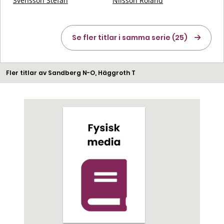
Svensson Stefan
Nilsson Roland
Se fler titlar i samma serie (25)
Fler titlar av Sandberg N-O, Häggroth T