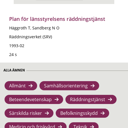
Plan för länsstyrelsens räddningstjänst
Häggroth T, Sandberg N O
Räddningsverket (SRV)
1993-02
24 s
ALLA ÄMNEN
Allmänt
Samhällsorientering
Beteendevetenskap
Räddningstjänst
Särskilda risker
Befolkningsskydd
Medicin och friskvård
Teknik