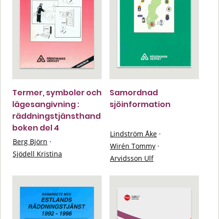
Termer, symboler och
Samordnad
lägesangivning :
sjöinformation
räddningstjänsthand
boken del 4
Lindström Åke
·
Berg Björn
·
Wirén Tommy
·
Sjödell Kristina
Arvidsson Ulf