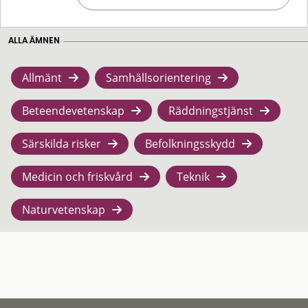
ALLA ÄMNEN
Allmänt
Samhällsorientering
Beteendevetenskap
Räddningstjänst
Särskilda risker
Befolkningsskydd
Medicin och friskvård
Teknik
Naturvetenskap