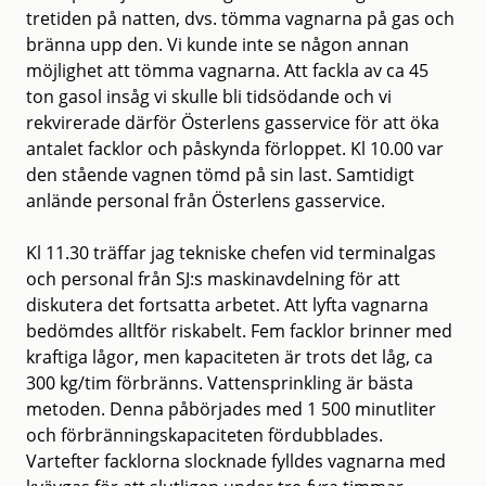
tretiden på natten, dvs. tömma vagnarna på gas och
bränna upp den. Vi kunde inte se någon annan
möjlighet att tömma vagnarna. Att fackla av ca 45
ton gasol insåg vi skulle bli tidsödande och vi
rekvirerade därför Österlens gasservice för att öka
antalet facklor och påskynda förloppet. Kl 10.00 var
den stående vagnen tömd på sin last. Samtidigt
anlände personal från Österlens gasservice.
Kl 11.30 träffar jag tekniske chefen vid terminalgas
och personal från SJ:s maskinavdelning för att
diskutera det fortsatta arbetet. Att lyfta vagnarna
bedömdes alltför riskabelt. Fem facklor brinner med
kraftiga lågor, men kapaciteten är trots det låg, ca
300 kg/tim förbränns. Vattensprinkling är bästa
metoden. Denna påbörjades med 1 500 minutliter
och förbränningskapaciteten fördubblades.
Vartefter facklorna slocknade fylldes vagnarna med