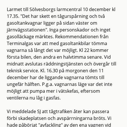
Larmet till Sölvesborgs larmcentral 10 december kl
17.35. "Det har skett en tågurspårning och två
gasoltankvagnar ligger på sidan väster om
järnvägsstationen". Inga personskador och inget
gasolläckage märktes. Rekommendationen från
Terminalgas var att med gasoltankbilar tömma
vagnarna så långt det var möjligt. Kl 22 kommer
första bilen, den andra en halvtimma senare. Vid
midnatt avslutas räddningstjänsten och övergår till
teknisk service. Kl. 16.30 på morgonen den 11
december har de liggande vagnarna tömts till
ungefär hälften. P.g.a. vagnarnas läge var det inte
möjligt att pumpa mer i vätskefas, eftersom
ventilerna nu låg i gasfas.
Vi meddelade SJ att tågtrafiken åter kan passera
förbi skadeplatsen och avspärrningarna bröts. Vi
hade påbörjat "avfackling" av den ena vagnen vid