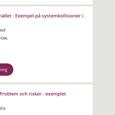
ället : Exempel på systemkollisioner i
Olof
(FOA)
ning
 Problem och risker : exemplet
ndra