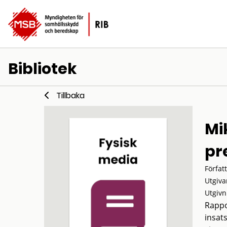
Bibliotek
Tillbaka
Mi
pr
Förfat
Utgiva
Utgivn
Rappo
insat