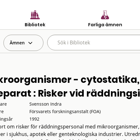
Bibliotek
Farliga ämnen
Ämnen
kroorganismer - cytostatika,
eparat : Risker vid räddningsi
tare
Svensson Indra
re
Försvarets forskningsanstalt (FOA)
ingsår
1992
rt om risker för räddningspersonal med mikroorganismer, cy
ser i sjukhus, apotek eller genteknologiska industrier. Utred