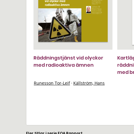
Räddningstjänst vid olyckor
Kartlä
med radioaktiva ämnen
räddni
med br
Runesson Tor-Leif
·
Källström, Hans
Fler titlar i serie FOA Rapport