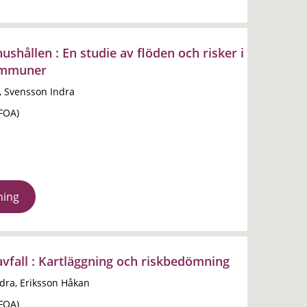
 hushållen : En studie av flöden och risker i
ommuner
, Svensson Indra
(FOA)
ning
 avfall : Kartläggning och riskbedömning
dra, Eriksson Håkan
(FOA)