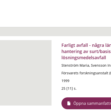
Farligt avfall - några l
hantering av surt/basisk
lösningsmedelsavfall
Stenström Maria, Svensson I
Försvarets forskningsanstalt 
1999
25 [11] s.
Öppna sammanfatt