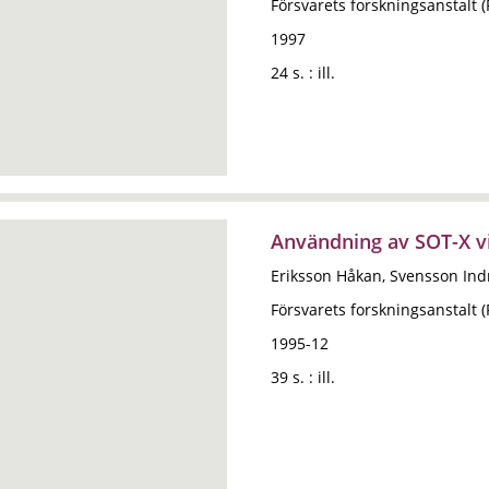
Försvarets forskningsanstalt 
1997
24 s. : ill.
Användning av SOT-X v
Eriksson Håkan, Svensson Indr
Försvarets forskningsanstalt 
1995-12
39 s. : ill.