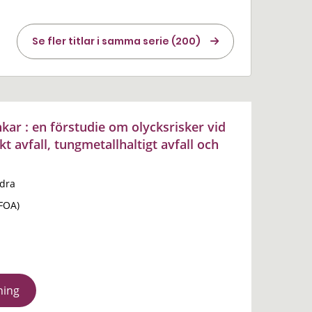
Se fler titlar i samma serie (200)
änkar : en förstudie om olycksrisker vid
t avfall, tungmetallhaltigt avfall och
ndra
(FOA)
ning