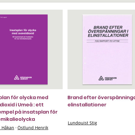
plan för olycka med
Brand efter överspänninga
dioxid i Umeå : ett
elinstallationer
mpel på insatsplan för
emikalieolycka
Lundquist Stig
n Håkan
·
Östlund Henrik