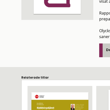
visat 
Rappo
prepa
Olyck
saner
De
Relaterade titlar