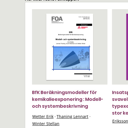
BfK Beräkningsmodeller för
Insats
kemikalieexponering : Modell-
svavel
och systembeskrivning
typexe
stor k
Wetter Erik
·
Thaning Lennart
·
Eriksso
Winter Stellan