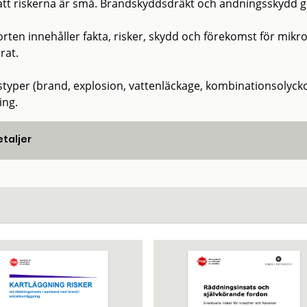
att riskerna är små. Brandskyddsdräkt och andningsskydd ger i 
rten innehåller fakta, risker, skydd och förekomst för mikr
rat.
styper (brand, explosion, vattenläckage, kombinationsolycko
ing.
taljer