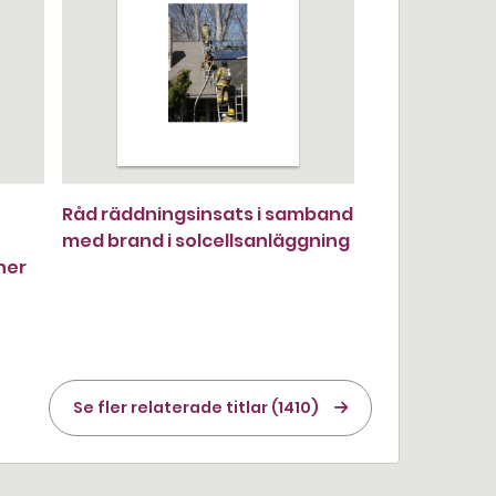
Råd räddningsinsats i samband
med brand i solcellsanläggning
her
Se fler relaterade titlar (1410)