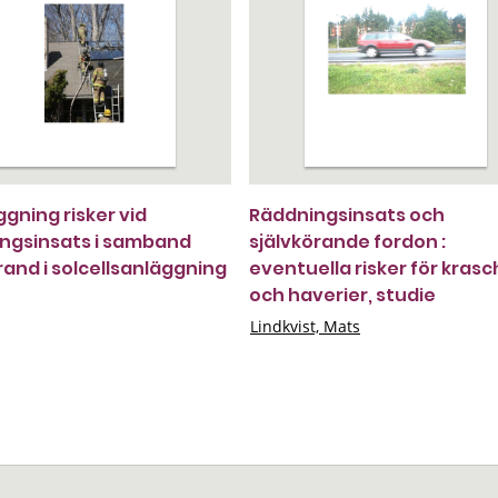
ggning risker vid
Räddningsinsats och
ngsinsats i samband
självkörande fordon :
and i solcellsanläggning
eventuella risker för krasc
och haverier, studie
Lindkvist, Mats