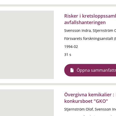
Risker i kretsloppssamh
avfallshanteringen
Svensson Indra, Stjernström 
Försvarets forskningsanstalt 
1994-02
31 s
Öppna sammanfatt
Övergivna kemikalier :
konkursboet "GKO"
Stjernström Olof, Svensson I