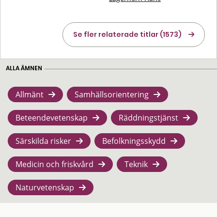
Se fler relaterade titlar (1573)
ALLA ÄMNEN
Allmänt
Samhällsorientering
Beteendevetenskap
Räddningstjänst
Särskilda risker
Befolkningsskydd
Medicin och friskvård
Teknik
Naturvetenskap