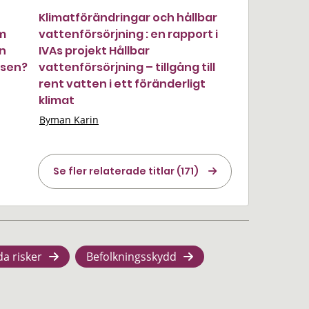
Klimatförändringar och hållbar
om
vattenförsörjning : en rapport i
an
IVAs projekt Hållbar
tsen?
vattenförsörjning – tillgång till
rent vatten i ett föränderligt
klimat
Byman Karin
Se fler relaterade titlar (171)
da risker
Befolkningsskydd