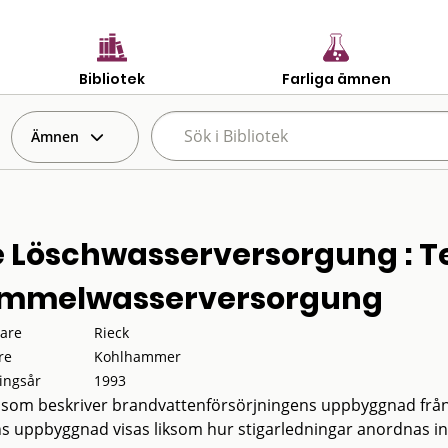
Bibliotek
Farliga ämnen
Ämnen
e Löschwasserversorgung : Tei
mmelwasserversorgung
tare
Rieck
re
Kohlhammer
ingsår
1993
 som beskriver brandvattenförsörjningens uppbyggnad från v
s uppbyggnad visas liksom hur stigarledningar anordnas i