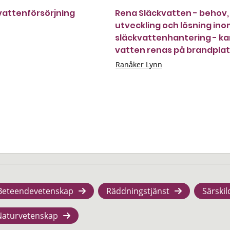
attenförsörjning
Rena Släckvatten - behov,
utveckling och lösning in
släckvattenhantering - k
vatten renas på brandpla
Ranåker Lynn
Beteendevetenskap
Räddningstjänst
Särskil
Naturvetenskap