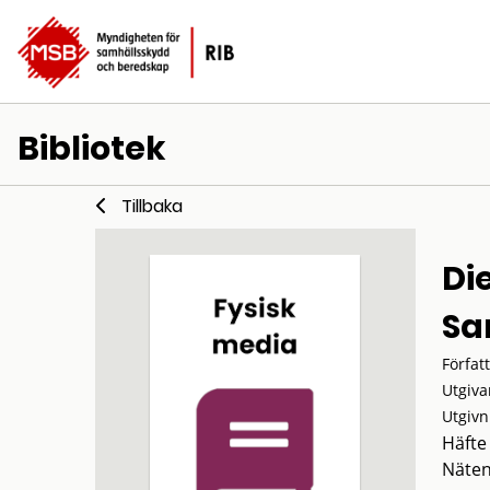
Bibliotek
Tillbaka
Di
Sa
Förfat
Utgiva
Utgivn
Häfte
Näten