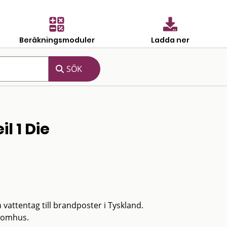
Beräkningsmoduler
Ladda ner
l 1 Die
attentag till brandposter i Tyskland.
nomhus.