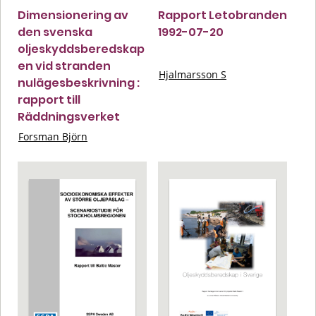
Dimensionering av
Rapport Letobranden
den svenska
1992-07-20
oljeskyddsberedskap
en vid stranden
Hjalmarsson S
nulägesbeskrivning :
rapport till
Räddningsverket
Forsman Björn