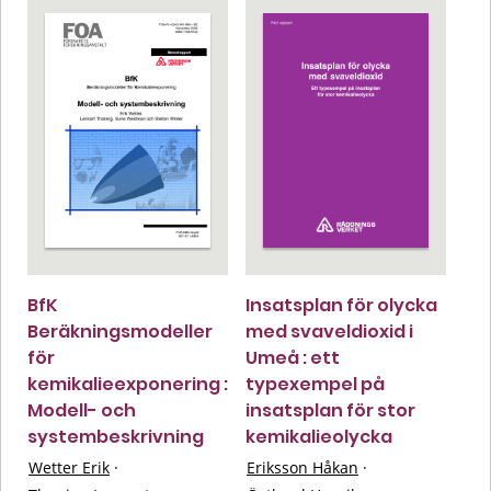
BfK
Insatsplan för olycka
Beräkningsmodeller
med svaveldioxid i
för
Umeå : ett
kemikalieexponering :
typexempel på
Modell- och
insatsplan för stor
systembeskrivning
kemikalieolycka
Wetter Erik
·
Eriksson Håkan
·