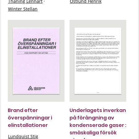
Thaning Lennart
·
Östlund Henrik
Winter Stellan
Brand efter
Underlagets inverkan
överspänningar i
på förångning av
elinstallationer
kondenserade gaser :
småskaliga försök
Lundquist Stig