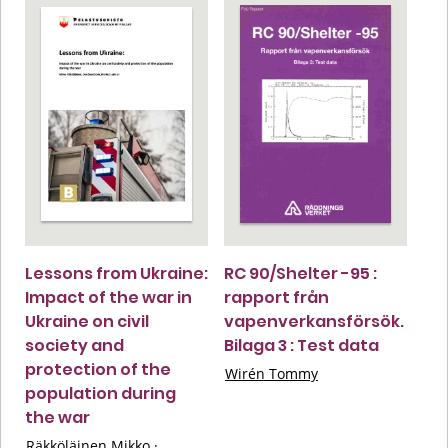
Lessons from Ukraine:
RC 90/Shelter -95 :
Impact of the war in
rapport från
Ukraine on civil
vapenverkansförsök.
society and
Bilaga 3 : Test data
protection of the
Wirén Tommy
population during
the war
Räkköläinen Mikko
·