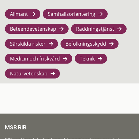
Allmänt
Samhällsorientering
Beteendevetenskap
Räddningstjänst
Särskilda risker
Befolkningsskydd
Medicin och friskvård
Teknik
Naturvetenskap
MSB RIB