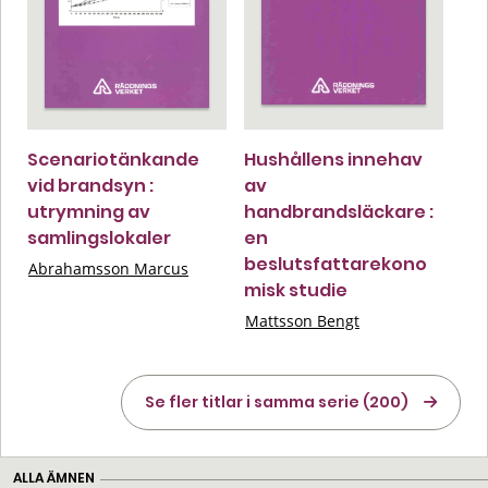
Scenariotänkande
Hushållens innehav
vid brandsyn :
av
utrymning av
handbrandsläckare :
samlingslokaler
en
beslutsfattarekono
Abrahamsson Marcus
misk studie
Mattsson Bengt
Se fler titlar i samma serie (200)
ALLA ÄMNEN