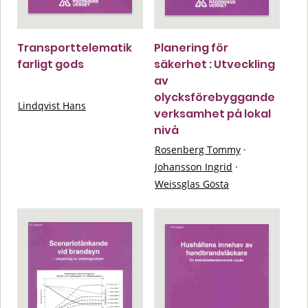
Transporttelematik
Planering för
farligt gods
säkerhet : Utveckling
av
olycksförebyggande
Lindqvist Hans
verksamhet på lokal
nivå
Rosenberg Tommy
·
Johansson Ingrid
·
Weissglas Gösta