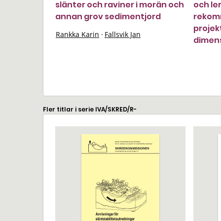
slänter och raviner i morän och
och ler
annan grov sedimentjord
rekom
projek
Rankka Karin
·
Fallsvik Jan
dimen
Fler titlar i serie IVA/SKRED/R-