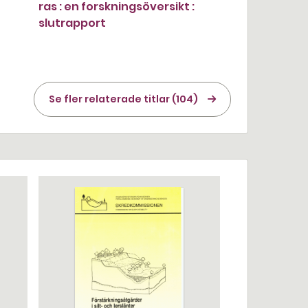
ras : en forskningsöversikt :
slutrapport
Se fler relaterade titlar (104)