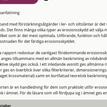
anfattning
band med förstärkningsåtgärder i ler- och siltslänter är det
ds. Det finns många olika typer av erosionsskydd att välja m
vilket som är det mest optimala. Utförande, funktion och hål
kostnaden för det färdiga erosionsskyddet.
 rapport redovisar de vanligast förekommande erosionssk
 anges tillsammans med en allmän beskrivning av nödvändig
tive skydd ges också. I ett inledande avsnitt ges allmänna ri
or ges en överblick över olika filterkriterier, dimensioneri
aget krossmaterial) samt en kortfattad teoretisk beskrivni
rten är en handledning för dem som praktiskt utför erosio
k i ämnet. För de läsare som vill fördjupa sig i ämnet ges en 
taljer