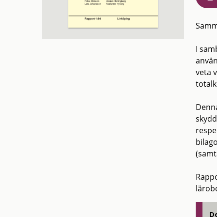
Samm
I sam
använ
veta 
total
Denna
skydd
respek
bilag
(samt
Rappo
lärobo
De