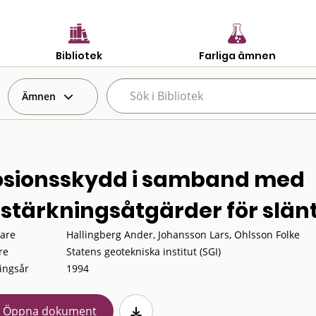
Bibliotek
Farliga ämnen
Ämnen
osionsskydd i samband med
rstärkningsåtgärder för slän
tare
Hallingberg Ander, Johansson Lars, Ohlsson Folke
re
Statens geotekniska institut (SGI)
ingsår
1994
Öppna dokument