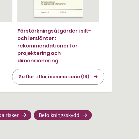
Förstärkningsåtgärder i silt-
och lerslänter :
rekommendationer för
projektering och
dimensionering
Se fler titlar i samma serie (16)
da risker
Befolkningsskydd