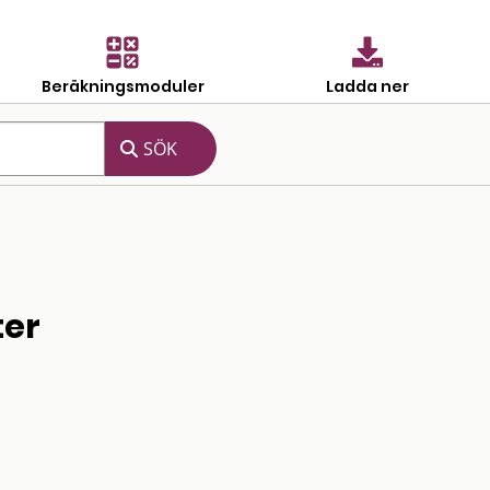
Beräkningsmoduler
Ladda ner
ter