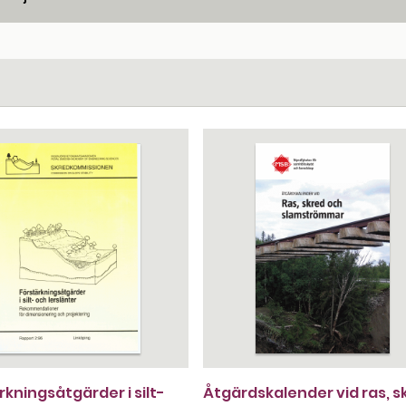
rkningsåtgärder i silt-
Åtgärdskalender vid ras, s