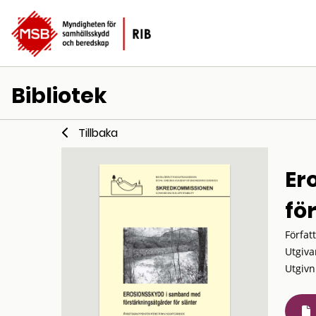
Bibliotek
Tillbaka
Er
fö
Förfat
Utgiva
Utgivn