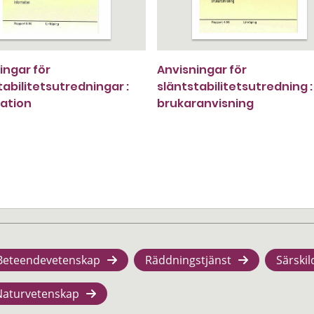
ingar för
Anvisningar för
tabilitetsutredningar :
släntstabilitetsutredning :
ation
brukaranvisning
Beteendevetenskap
Räddningstjänst
Särskil
Naturvetenskap