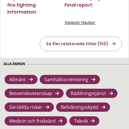
fire fighting
Final report
information
Ingason Haukur
Se fler relaterade titlar (313)
ALLA ÄMNEN
Allmänt
Samhällsorientering
Beteendevetenskap
Räddningstjänst
Särskilda risker
Befolkningsskydd
Medicin och friskvård
Teknik