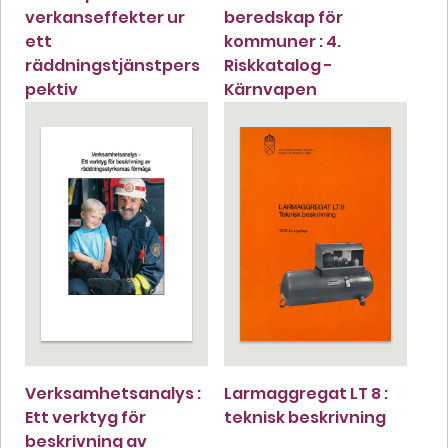
verkanseffekter ur
beredskap för
ett
kommuner : 4.
räddningstjänstpers
Riskkatalog -
pektiv
Kärnvapen
Verksamhetsanalys :
Larmaggregat LT 8 :
Ett verktyg för
teknisk beskrivning
beskrivning av