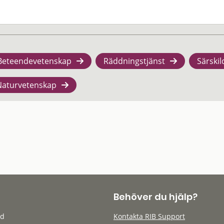
Beteendevetenskap
Räddningstjänst
Särskil
Naturvetenskap
Behöver du hjälp?
öd
Kontakta RIB Support