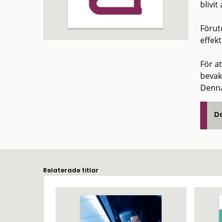
blivit
Förut
effek
För a
bevak
Denna
De
Relaterade titlar