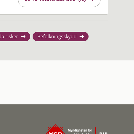
da risker
Befolkningsskydd