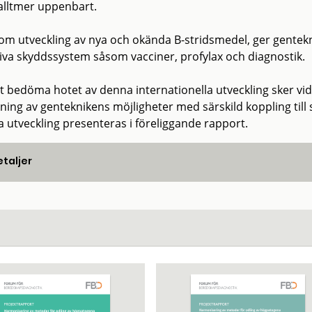
 alltmer uppenbart.
om utveckling av nya och okända B-stridsmedel, ger gentekn
tiva skyddssystem såsom vacciner, profylax och diagnostik.
tt bedöma hotet av denna internationella utveckling sker vi
ning av genteknikens möjligheter med särskild koppling ti
 utveckling presenteras i föreliggande rapport.
taljer