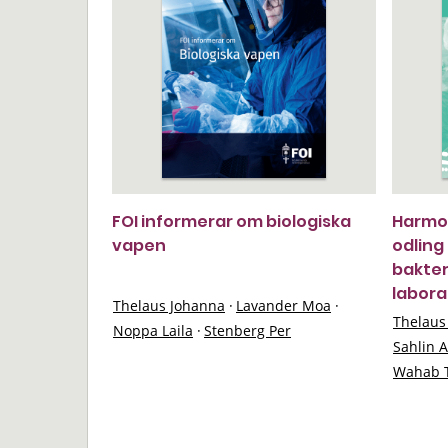
FOI informerar om biologiska
Harmon
vapen
odlin
bakter
labora
Thelaus Johanna
·
Lavander Moa
·
Thelaus
Noppa Laila
·
Stenberg Per
Sahlin 
Wahab 