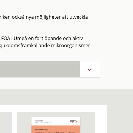
iken också nya möjligheter att utveckla
d FOA i Umeå en fortlöpande och aktiv
ll sjukdomsframkallande mikroorganismer.