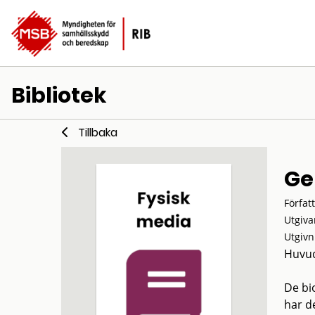
Bibliotek
Tillbaka
Ge
Förfat
Utgiva
Utgivn
Huvud
De bi
har d