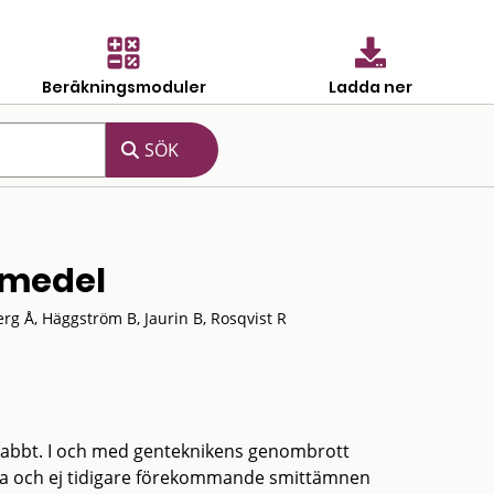
Beräkningsmoduler
Ladda ner
smedel
rg Å, Häggström B, Jaurin B, Rosqvist R
nabbt. I och med genteknikens genombrott
ska och ej tidigare förekommande smittämnen