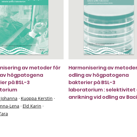
isering av metoder för
Harmonisering av metoder
g av högpatogena
odling av högpatogena
ier på BSL-3
bakterier på BSL-3
torium
laboratorium : selektivitet
anrikning vid odling av Baci
 Johanna
·
Kuoppa Kerstin
·
Anna-Lena
·
Eld Karin
·
Tara