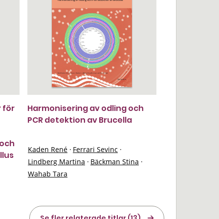
 för
Harmonisering av odling och
PCR detektion av Brucella
 och
Kaden René
·
Ferrari Sevinc
·
llus
Lindberg Martina
·
Bäckman Stina
·
Wahab Tara
Se fler relaterade titlar (13)