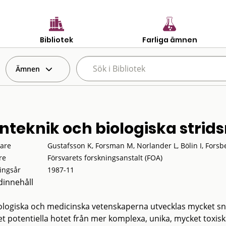
Bibliotek
Farliga ämnen
Ämnen
nteknik och biologiska strid
tare
Gustafsson K, Forsman M, Norlander L, Bölin I, Forsbe
re
Försvarets forskningsanstalt (FOA)
ingsår
1987-11
innehåll
ologiska och medicinska vetenskaperna utvecklas mycket s
et potentiella hotet från mer komplexa, unika, mycket toxi