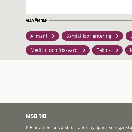
ALLA ÄMNEN
Allmänt
Samhällsorientering
Medicin och friskvård
Teknik
MSB RIB
RIB är ett beslutsstöd för räddningstjänst som ger st