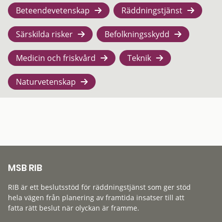
Beteendevetenskap
Räddningstjänst
Särskilda risker
Befolkningsskydd
Medicin och friskvård
Teknik
Naturvetenskap
MSB RIB
RIB är ett beslutsstöd för räddningstjänst som ger stöd
hela vägen från planering av framtida insatser till att
fatta rätt beslut när olyckan är framme.