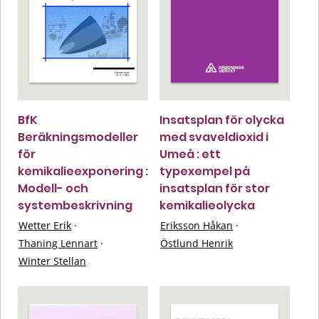
BfK
Insatsplan för olycka
Beräkningsmodeller
med svaveldioxid i
för
Umeå : ett
kemikalieexponering :
typexempel på
Modell- och
insatsplan för stor
systembeskrivning
kemikalieolycka
Wetter Erik
·
Eriksson Håkan
·
Thaning Lennart
·
Östlund Henrik
Winter Stellan