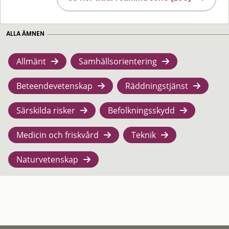
ALLA ÄMNEN
Allmänt
Samhällsorientering
Beteendevetenskap
Räddningstjänst
Särskilda risker
Befolkningsskydd
Medicin och friskvård
Teknik
Naturvetenskap