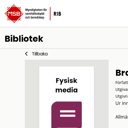
Bibliotek
Tillbaka
Br
Förfat
Utgiva
Utgivn
Ur in
Allmä