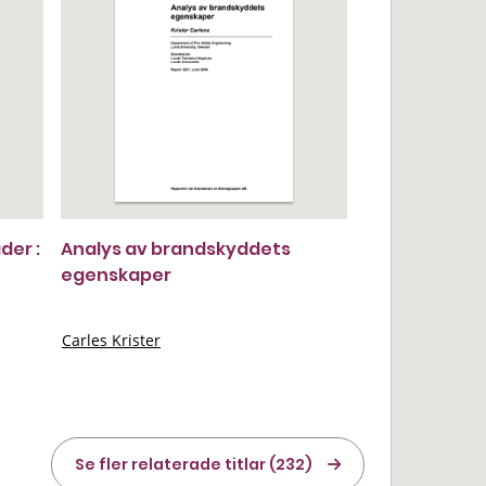
der :
Analys av brandskyddets
egenskaper
Carles Krister
Se fler relaterade titlar (232)