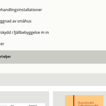
ehandlingsinstallationer
ggnad av småhus
skydd i fjällbebyggelse m m
ter
taljer