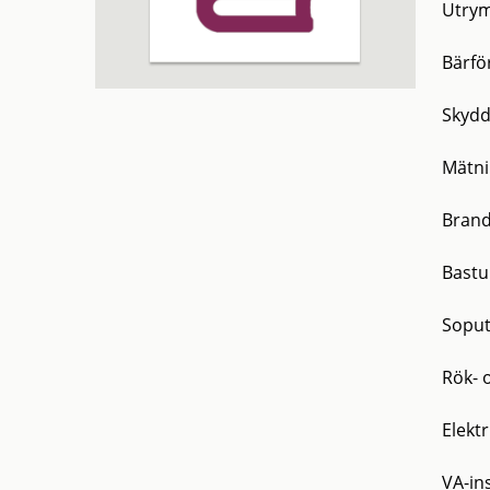
Utrym
Bärfö
Skydd
Mätni
Bran
Bastu
Sopu
Rök- 
Elektr
VA-ins