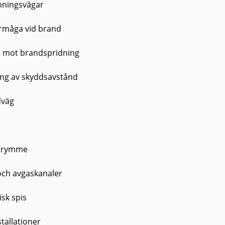
ningsvägar
rmåga vid brand
 mot brandspridning
ng av skyddsavstånd
dväg
trymme
och avgaskanaler
isk spis
tallationer