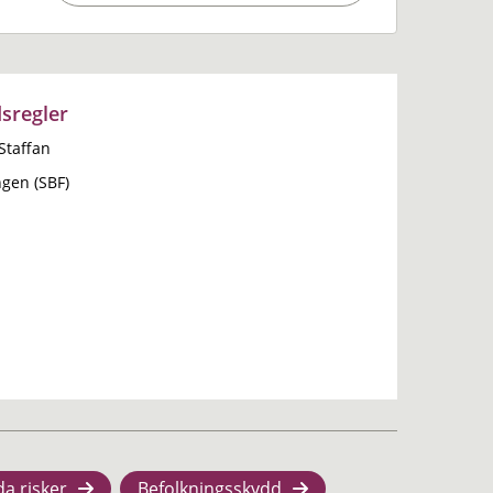
sregler
Staffan
gen (SBF)
da risker
Befolkningsskydd