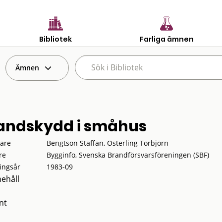
Bibliotek
Farliga ämnen
Ämnen
andskydd i småhus
tare
Bengtson Staffan, Osterling Torbjörn
re
Bygginfo, Svenska Brandförsvarsföreningen (SBF)
ingsår
1983-09
nehåll
nt