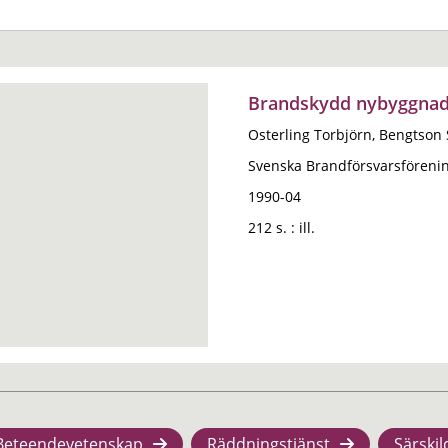
Brandskydd nybyggnad
Osterling Torbjörn, Bengtson 
Svenska Brandförsvarsförenin
1990-04
212 s. : ill.
Beteendevetenskap
Räddningstjänst
Särskil