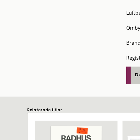
Luftb
Omby
Brand
Regis
De
Relaterade titlar