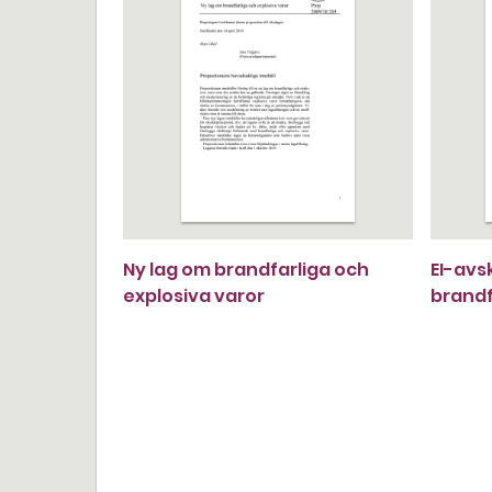
Ny lag om brandfarliga och
EI-avsk
explosiva varor
brandf