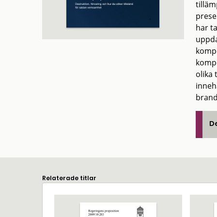
tillä
prese
har t
uppda
kompo
kompo
olika
inneh
brandf
De
Relaterade titlar