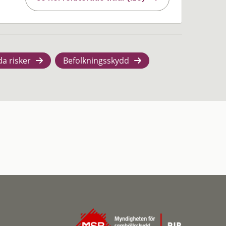
da risker
Befolkningsskydd