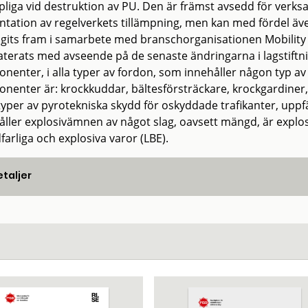
mpliga vid destruktion av PU. Den är främst avsedd för verk
ntation av regelverkets tillämpning, men kan med fördel 
agits fram i samarbete med branschorganisationen Mobility 
terats med avseende på de senaste ändringarna i lagstiftn
nenter, i alla typer av fordon, som innehåller någon typ 
nenter är: krockkuddar, bältesförsträckare, krockgardiner
 typer av pyrotekniska skydd för oskyddade trafikanter, uppf
åller explosivämnen av något slag, oavsett mängd, är explo
arliga och explosiva varor (LBE).
taljer