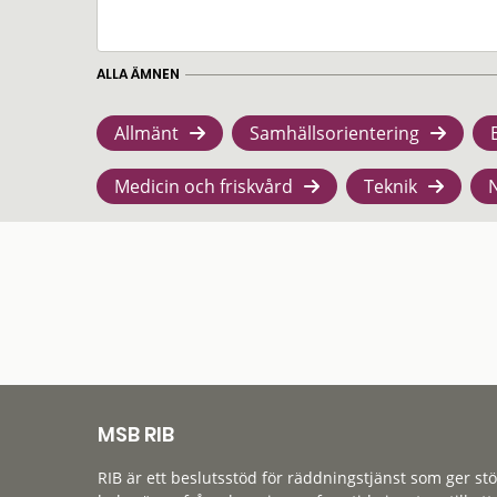
ALLA ÄMNEN
Allmänt
Samhällsorientering
Medicin och friskvård
Teknik
MSB RIB
RIB är ett beslutsstöd för räddningstjänst som ger st