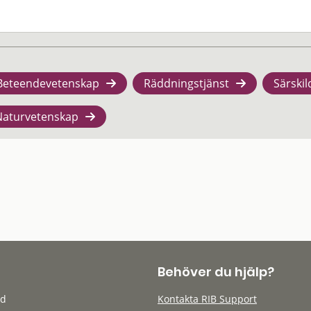
Beteendevetenskap
Räddningstjänst
Särskil
Naturvetenskap
Behöver du hjälp?
öd
Kontakta RIB Support