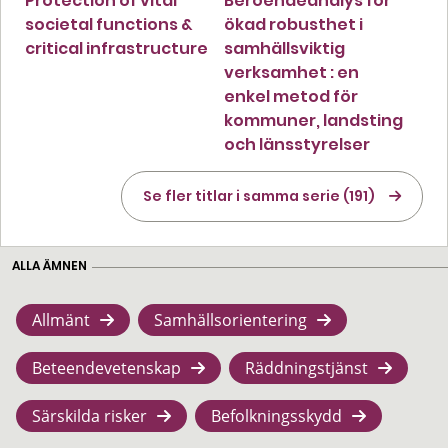
Protection of vital
Beroendeanalys för
societal functions &
ökad robusthet i
critical infrastructure
samhällsviktig
verksamhet : en
enkel metod för
kommuner, landsting
och länsstyrelser
Se fler titlar i samma serie (191)
ALLA ÄMNEN
Allmänt
Samhällsorientering
Beteendevetenskap
Räddningstjänst
Särskilda risker
Befolkningsskydd