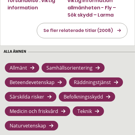
försändelse : viktig
viktig information
information
allmänheten - Fly –
Sök skydd – Larma
Se fler relaterade titlar (2008)
ALLA ÄMNEN
Allmänt
Samhällsorientering
Beteendevetenskap
Räddningstjänst
Särskilda risker
Befolkningsskydd
Medicin och friskvård
Teknik
Naturvetenskap