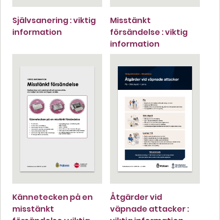
Självsanering : viktig
Misstänkt
information
försändelse : viktig
information
Kännetecken på en
Åtgärder vid
misstänkt
väpnade attacker :