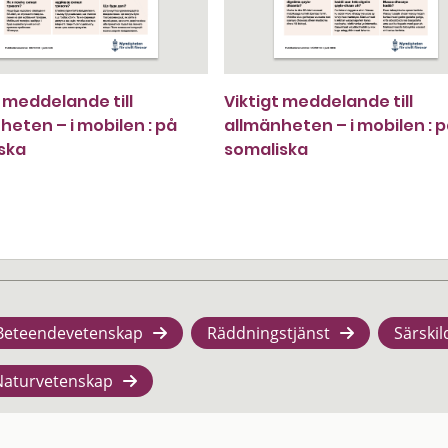
t meddelande till
Viktigt meddelande till
heten – i mobilen : på
allmänheten – i mobilen : 
ska
somaliska
Beteendevetenskap
Räddningstjänst
Särskil
Naturvetenskap