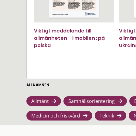
Viktigt meddelande till
Viktig
allmänheten – i mobilen : på
allmän
polska
ukrain
ALLA ÄMNEN
Allmänt
Samhällsorientering
Medicin och friskvård
Teknik