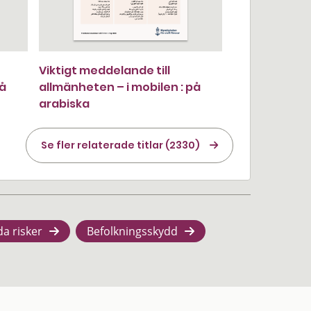
Viktigt meddelande till
på
allmänheten – i mobilen : på
arabiska
Se fler relaterade titlar (2330)
da risker
Befolkningsskydd