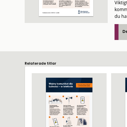
Vikti
komme
du ha
De
Relaterade titlar