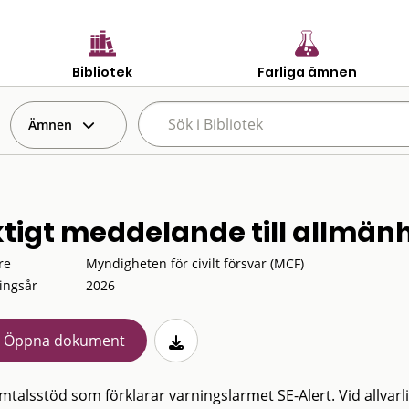
Bibliotek
Farliga ämnen
Ämnen
ktigt meddelande till allmänh
re
Myndigheten för civilt försvar (MCF)
ingsår
2026
Öppna dokument
amtalsstöd som förklarar varningslarmet SE-Alert. Vid allvar