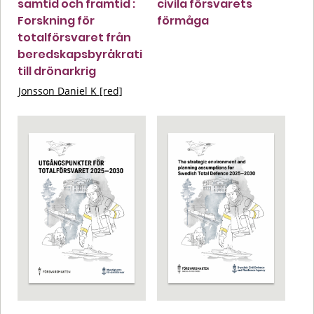
samtid och framtid :
civila försvarets
Forskning för
förmåga
totalförsvaret från
beredskapsbyråkrati
till drönarkrig
Jonsson Daniel K [red]