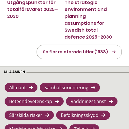
Utgångspunkter för
The strategic
totalförsvaret 2025–
environment and
2030
planning
assumptions for
Swedish total
defence 2025–2030
Se fler relaterade titlar (1988)
ALLA ÄMNEN
Allmänt
Samhällsorientering
Beteendevetenskap
Räddningstjänst
Särskilda risker
Befolkningsskydd
Medicin och friskvård
Teknik