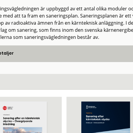
ngsvägledningen är uppbyggd av ett antal olika moduler och ä
e med att ta fram en saneringsplan. Saneringsplanen är ett v
pp av radioaktiva ämnen från en kärnteknisk anläggning. I d
lag om sanering, som finns inom den svenska kärnenergibe
erna som saneringsvägledningen består av.
taljer