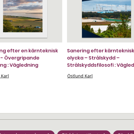
ng efter en kärnteknisk
Sanering efter kärnteknis
 - Övergripande
olycka – Strålskydd –
ing : Vägledning
Strålskyddsfilosofi : Vägle
 Karl
Östlund Karl