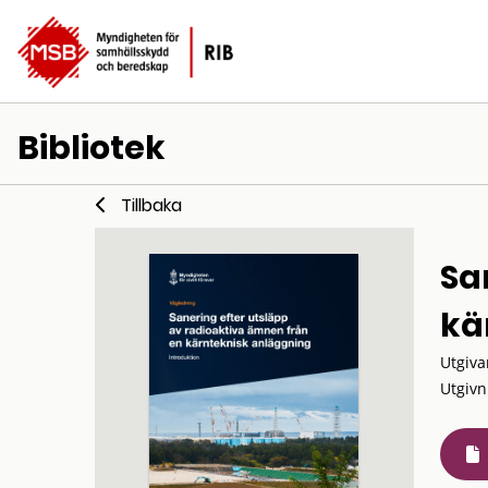
Bibliotek
Tillbaka
Sa
kä
Utgiva
Utgivn