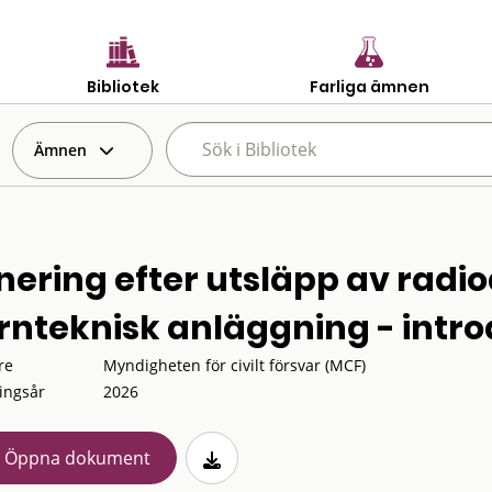
Bibliotek
Farliga ämnen
Ämnen
nering efter utsläpp av radi
rnteknisk anläggning - intro
re
Myndigheten för civilt försvar (MCF)
ingsår
2026
Öppna dokument