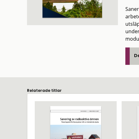
Saneri
arbet
utslä
under
modul
De
Relaterade titlar