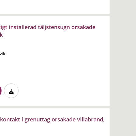
igt installerad täljstensugn orsakade
ik
vik
kontakt i grenuttag orsakade villabrand,