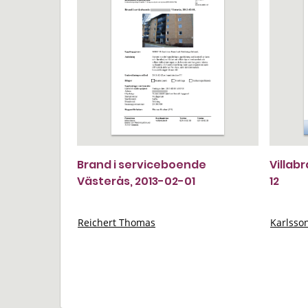
Brand i serviceboende
Villab
Västerås, 2013-02-01
12
Reichert Thomas
Karlsso