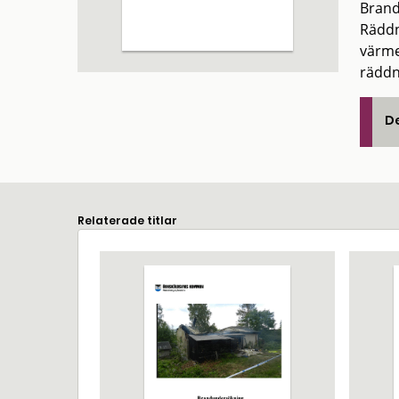
Brand
Räddn
värme
räddn
De
Relaterade titlar