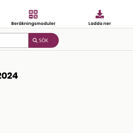
Beräkningsmoduler
Ladda ner
2024