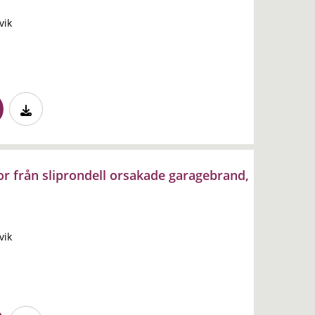
vik
or från sliprondell orsakade garagebrand,
vik