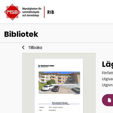
Bibliotek
Tillbaka
Lä
Förfat
Utgiva
Utgivn