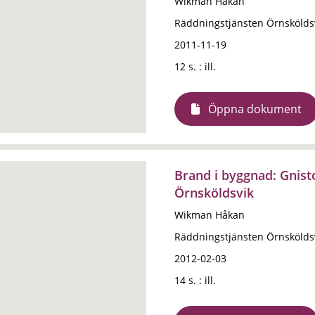
Wikman Håkan
Räddningstjänsten Örnskölds
2011-11-19
12 s. : ill.
Öppna dokument
Brand i byggnad: Gnist
Örnsköldsvik
Wikman Håkan
Räddningstjänsten Örnskölds
2012-02-03
14 s. : ill.