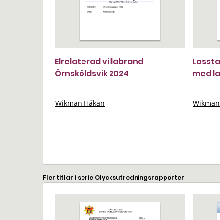
Elrelaterad villabrand
Lossta
Örnsköldsvik 2024
med la
Wikman Håkan
Wikman
Fler titlar i serie Olycksutredningsrapporter