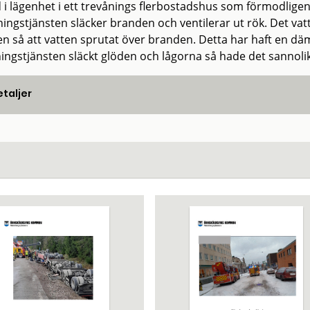
 i lägenhet i ett trevånings flerbostadshus som förmodligen 
ingstjänsten släcker branden och ventilerar ut rök. Det va
n så att vatten sprutat över branden. Detta har haft en d
ingstjänsten släckt glöden och lågorna så hade det sannolik
taljer