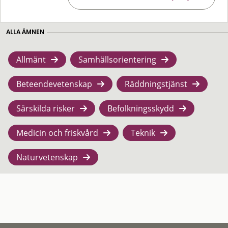
ALLA ÄMNEN
Allmänt
Samhällsorientering
Beteendevetenskap
Räddningstjänst
Särskilda risker
Befolkningsskydd
Medicin och friskvård
Teknik
Naturvetenskap