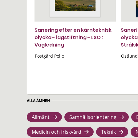
Sanering efter en kärnteknisk
Saneri
olycka - lagstiftning - LSO :
olycka
Vägledning
Stråls
Postgård Pelle
Östlund
ALLA ÄMNEN
Allmänt
Samhällsorientering
Medicin och friskvård
Teknik