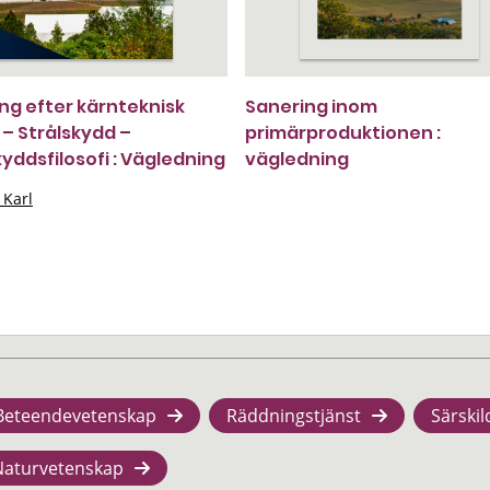
ng efter kärnteknisk
Sanering inom
 – Strålskydd –
primärproduktionen :
kyddsfilosofi : Vägledning
vägledning
 Karl
Beteendevetenskap
Räddningstjänst
Särskil
Naturvetenskap