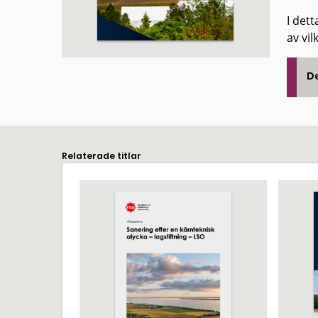
I dett
av vil
De
Relaterade titlar