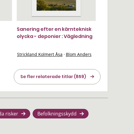
Sanering efter en kärnteknisk
olycka - deponier : Vägledning
Strickland Kolmert Åsa
·
Blom Anders
Se fler relaterade titlar (859)
da risker
Befolkningsskydd