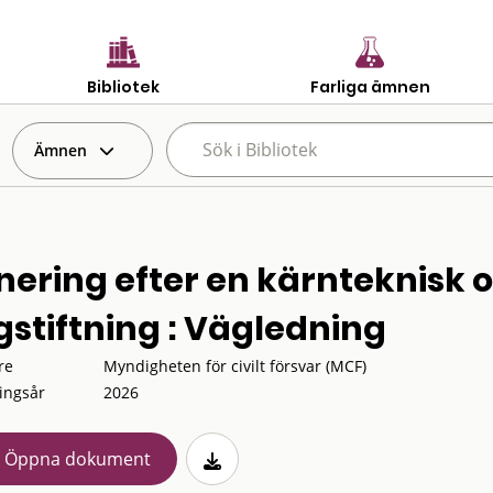
Bibliotek
Farliga ämnen
Ämnen
nering efter en kärnteknisk o
gstiftning : Vägledning
re
Myndigheten för civilt försvar (MCF)
ingsår
2026
Öppna dokument