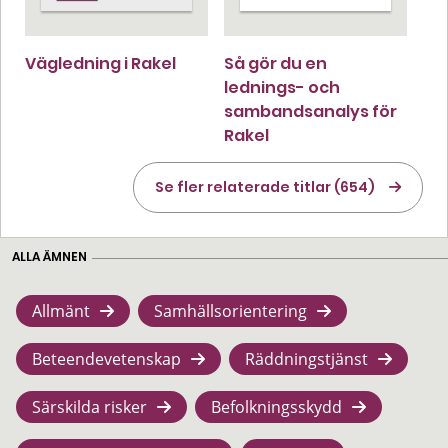
Vägledning i Rakel
Så gör du en
lednings- och
sambandsanalys för
Rakel
Se fler relaterade titlar (654)
ALLA ÄMNEN
Allmänt
Samhällsorientering
Beteendevetenskap
Räddningstjänst
Särskilda risker
Befolkningsskydd