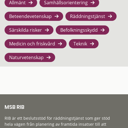
Allmänt
Samhällsorientering
Beteendevetenskap
Räddningstjänst
Särskilda risker
Befolkningsskydd
Medicin och friskvård
Teknik
Naturvetenskap
MSB RIB
RIB är ett beslutsstöd för räddningstjänst som ger stöd
hela vägen från planering av framtida insatser till att