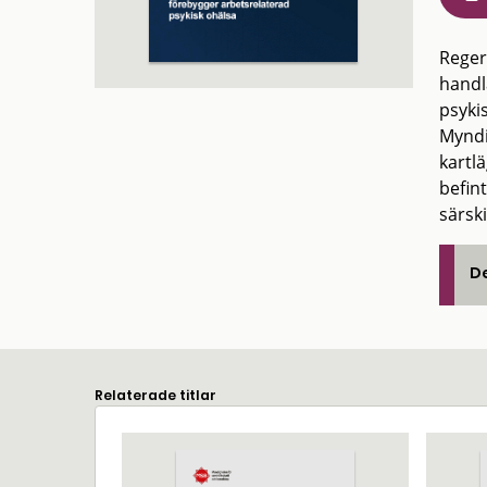
Reger
handl
psyki
Myndi
kartl
befin
särsk
De
Relaterade titlar