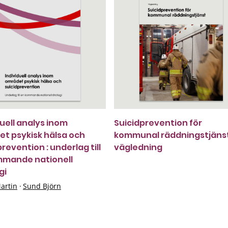
duell analys inom
Suicidprevention för
t psykisk hälsa och
kommunal räddningstjänst
revention : underlag till
vägledning
mmande nationell
gi
artin
·
Sund Björn