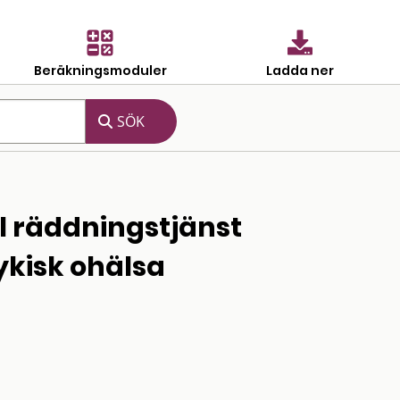
Beräkningsmoduler
Ladda ner
 räddningstjänst
ykisk ohälsa