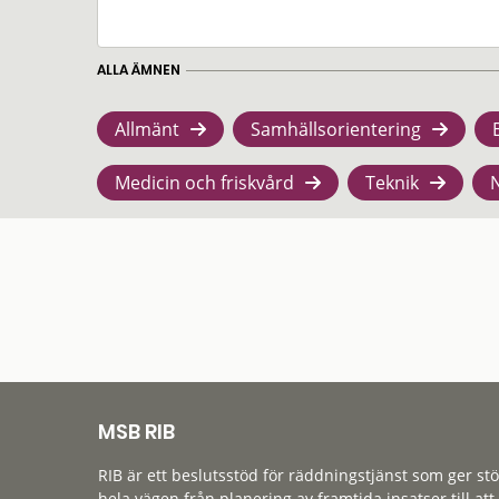
ALLA ÄMNEN
Allmänt
Samhällsorientering
Medicin och friskvård
Teknik
MSB RIB
RIB är ett beslutsstöd för räddningstjänst som ger st
hela vägen från planering av framtida insatser till att