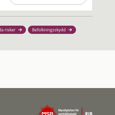
da risker
Befolkningsskydd