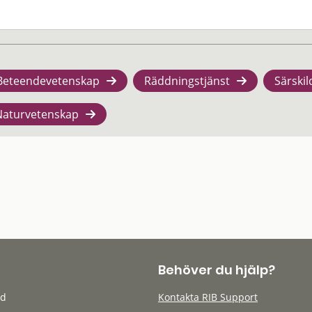
Beteendevetenskap
Räddningstjänst
Särskil
Naturvetenskap
Behöver du hjälp?
öd
Kontakta RIB Support