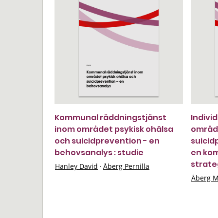
Kommunal räddningstjänst
Indivi
inom området psykisk ohälsa
område
och suicidprevention - en
suicidp
behovsanalys : studie
en ko
strate
Hanley David
·
Åberg Pernilla
Åberg M