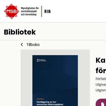
Bibliotek
Tillbaka
Ka
fö
Förfat
Utgiva
Utgivn