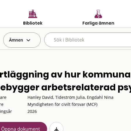
Bibliotek
Farliga ämnen
Ämnen
rtläggning av hur kommunal
rebygger arbetsrelaterad ps
tare
Hanley David, Tideström Julia, Engdahl Nina
re
Myndigheten för civilt försvar (MCF)
ingsår
2026
Öppna dokument