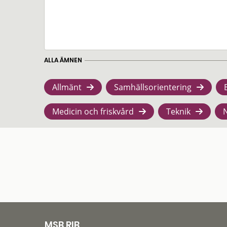
ALLA ÄMNEN
Allmänt
Samhällsorientering
Medicin och friskvård
Teknik
MSB RIB