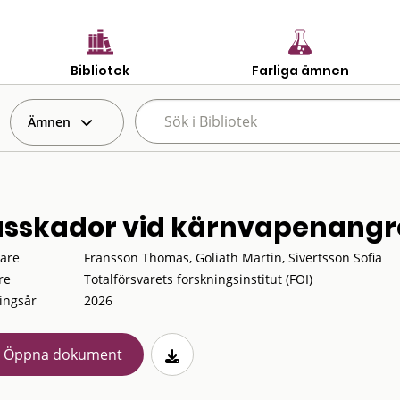
Bibliotek
Farliga ämnen
Ämnen
sskador vid kärnvapenangr
tare
Fransson Thomas, Goliath Martin, Sivertsson Sofia
re
Totalförsvarets forskningsinstitut (FOI)
ingsår
2026
Öppna dokument