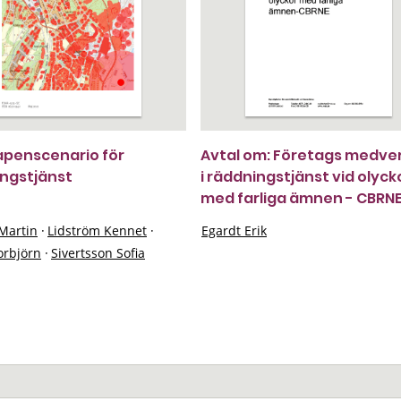
penscenario för
Avtal om: Företags medve
ngstjänst
i räddningstjänst vid olyck
med farliga ämnen - CBRN
 Martin
·
Lidström Kennet
·
Egardt Erik
orbjörn
·
Sivertsson Sofia