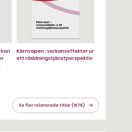
rkan
Kärnvapen : verkanseffekter ur
or
ett räddningstjänstperspektiv
E
Se fler relaterade titlar (1576)