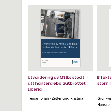
Utvärdering av MSB:s stöd till
Effekt
att hantera ebolautbrottet i
störni
Liberia
Tejpar Johan
·
Zetterlund Kristina
Grönkvi
Hansson