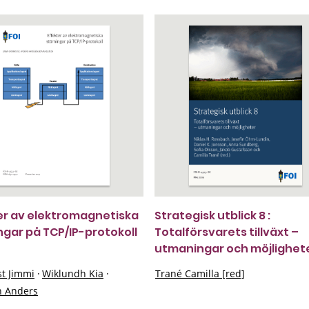
er av elektromagnetiska
Strategisk utblick 8 :
ngar på TCP/IP-protokoll
Totalförsvarets tillväxt –
utmaningar och möjlighet
st Jimmi
·
Wiklundh Kia
·
Trané Camilla [red]
 Anders