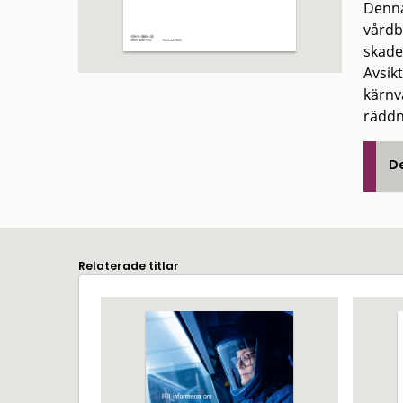
Denna
vårdb
skade
Avsik
kärnv
räddn
De
Relaterade titlar