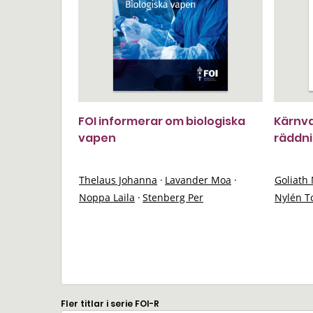
FOI informerar om biologiska
Kärnva
vapen
räddni
Thelaus Johanna
·
Lavander Moa
·
Goliath
Noppa Laila
·
Stenberg Per
Nylén T
Fler titlar i serie FOI-R