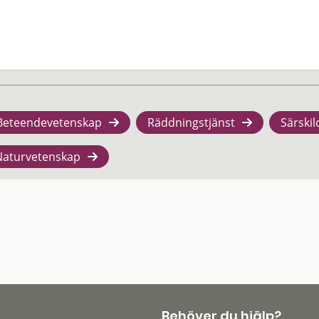
Beteendevetenskap
Räddningstjänst
Särskil
Naturvetenskap
Behöver du hjälp?