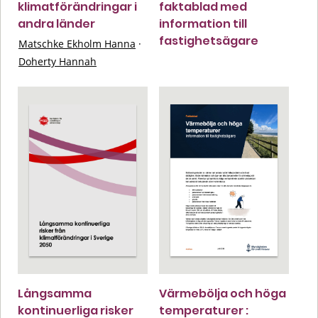
klimatförändringar i
faktablad med
andra länder
information till
fastighetsägare
Matschke Ekholm Hanna
·
Doherty Hannah
Långsamma
Värmebölja och höga
kontinuerliga risker
temperaturer :