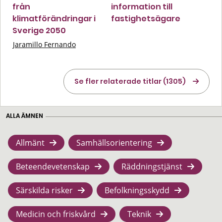
från
information till
klimatförändringar i
fastighetsägare
Sverige 2050
Jaramillo Fernando
Se fler relaterade titlar (1305)
ALLA ÄMNEN
Allmänt
Samhällsorientering
Beteendevetenskap
Räddningstjänst
Särskilda risker
Befolkningsskydd
Medicin och friskvård
Teknik