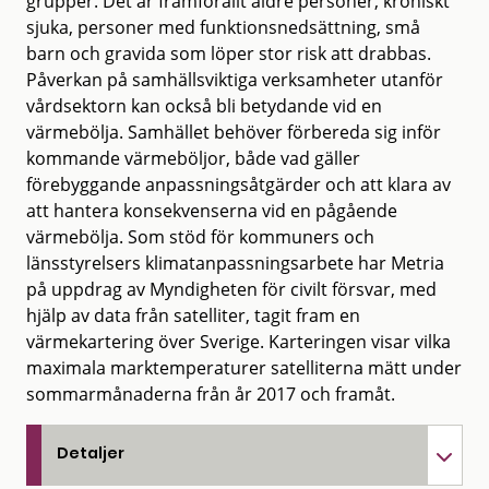
grupper. Det är framförallt äldre personer, kroniskt
sjuka, personer med funktionsnedsättning, små
barn och gravida som löper stor risk att drabbas.
Påverkan på samhällsviktiga verksamheter utanför
vårdsektorn kan också bli betydande vid en
värmebölja. Samhället behöver förbereda sig inför
kommande värmeböljor, både vad gäller
förebyggande anpassningsåtgärder och att klara av
att hantera konsekvenserna vid en pågående
värmebölja. Som stöd för kommuners och
länsstyrelsers klimatanpassningsarbete har Metria
på uppdrag av Myndigheten för civilt försvar, med
hjälp av data från satelliter, tagit fram en
värmekartering över Sverige. Karteringen visar vilka
maximala marktemperaturer satelliterna mätt under
sommarmånaderna från år 2017 och framåt.
Detaljer