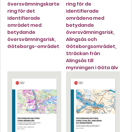
översvämningskarte
ring för de
ring för det
identifierade
identifierade
områdena med
området med
betydande
betydande
översvämningsrisk,
översvämningsrisk,
Alingsås och
Göteborgs-området
Göteborgsområdet,
Sträckan från
Alingsås till
mynningen i Göta älv