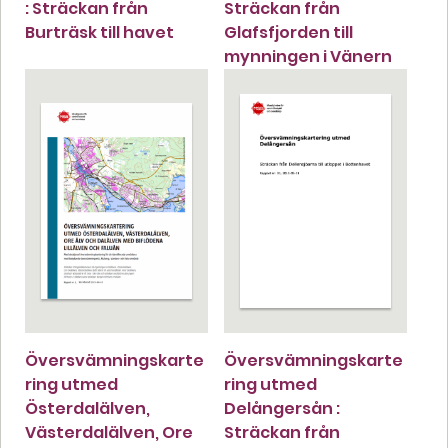
: Sträckan från
Sträckan från
Burträsk till havet
Glafsfjorden till
mynningen i Vänern
Översvämningskarte
Översvämningskarte
ring utmed
ring utmed
Österdalälven,
Delångersån :
Västerdalälven, Ore
Sträckan från