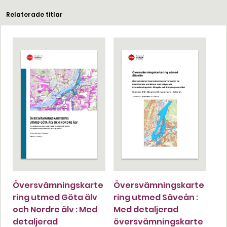
Relaterade titlar
Översvämningskarte
Översvämningskarte
ring utmed Göta älv
ring utmed Säveån :
och Nordre älv : Med
Med detaljerad
detaljerad
översvämningskarte