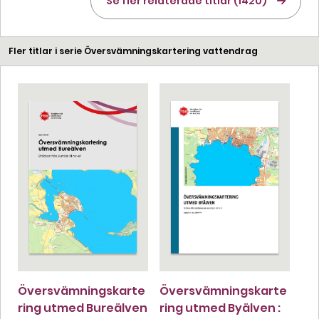
Se fler relaterade titlar (1420)
Fler titlar i serie Översvämningskartering vattendrag
Översvämningskarte
Översvämningskarte
ring utmed Bureälven
ring utmed Byälven :