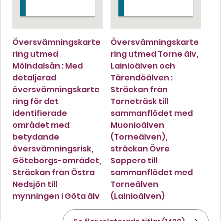
Översvämningskarte
Översvämningskarte
ring utmed
ring utmed Torne älv,
Mölndalsån : Med
Lainioälven och
detaljerad
Tärendöälven :
översvämningskarte
Sträckan från
ring för det
Torneträsk till
identifierade
sammanflödet med
området med
Muonioälven
betydande
(Torneälven),
översvämningsrisk,
sträckan Övre
Göteborgs-området,
Soppero till
Sträckan från Östra
sammanflödet med
Nedsjön till
Torneälven
mynningen i Göta älv
(Lainioälven)