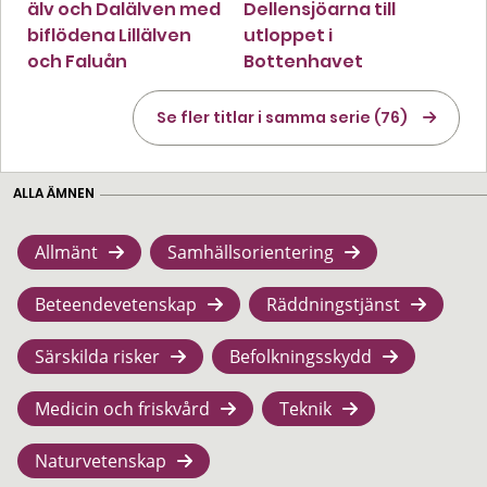
älv och Dalälven med
Dellensjöarna till
biflödena Lillälven
utloppet i
och Faluån
Bottenhavet
Se fler titlar i samma serie (76)
ALLA ÄMNEN
Allmänt
Samhällsorientering
Beteendevetenskap
Räddningstjänst
Särskilda risker
Befolkningsskydd
Medicin och friskvård
Teknik
Naturvetenskap