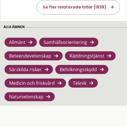
Se fler relaterade titlar (1939)
ALLA ÄMNEN
Allmänt
Samhällsorientering
Beteendevetenskap
Räddningstjänst
Särskilda risker
Befolkningsskydd
Medicin och friskvård
Teknik
Naturvetenskap