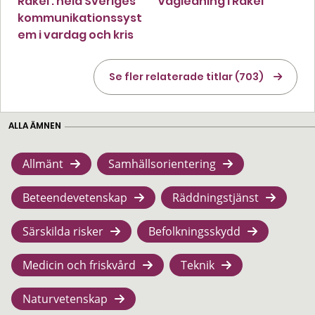
Rakel : hela Sveriges
Vägledning i Rakel
kommunikationssyst
em i vardag och kris
Se fler relaterade titlar (703)
ALLA ÄMNEN
Allmänt
Samhällsorientering
Beteendevetenskap
Räddningstjänst
Särskilda risker
Befolkningsskydd
Medicin och friskvård
Teknik
Naturvetenskap