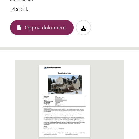
14 s. : ill.
Öppna dokument