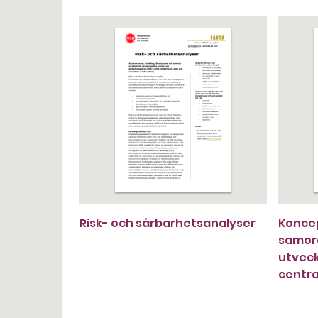
Risk- och sårbarhetsanalyser
Koncep
samord
utveck
centr