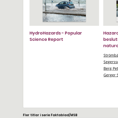
HydroHazards - Popular
Hazard
Science Report
beslut
naturo
Strömbä
Segerss
Berg Pe
Gerger 
Fler titlar i serie Faktablad/MSB