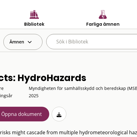
Bibliotek
Farliga ämnen
Ämnen
cts: HydroHazards
re
Myndigheten för samhällsskydd och beredskap (MSB
ingsår
2025
Öppna dokument
risks might cascade from multiple hydrometeorological haz