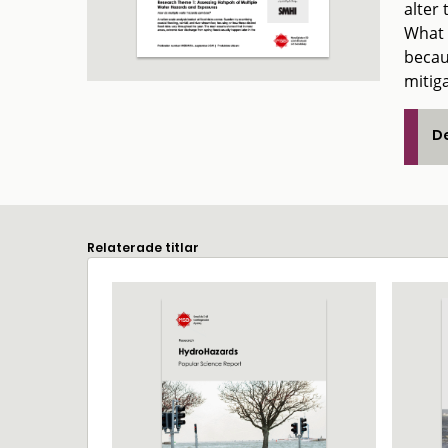
alter
What 
becau
mitig
De
Relaterade titlar