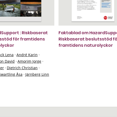
Support : Riskbaserat
Faktablad om HazardSuppo
sstöd för framtidens
Riskbaserat beslutsstöd f
lyckor
framtidens naturolyckor
ck Lena
·
André Karin
·
on David
·
Amorim Jorge
·
ter
·
Dietrich Christian
·
Swartling Åsa
·
Järnberg Linn