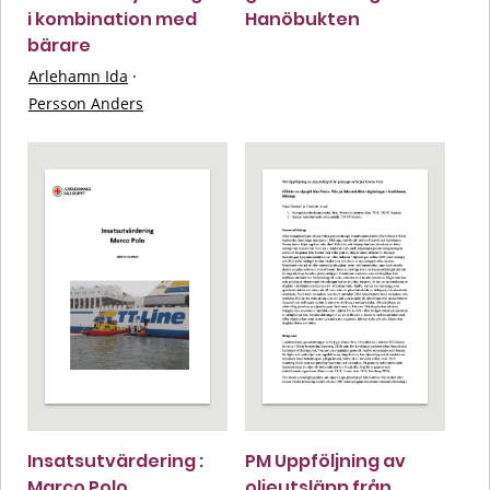
i kombination med
Hanöbukten
bärare
Arlehamn Ida
·
Persson Anders
Insatsutvärdering :
PM Uppföljning av
Marco Polo
oljeutsläpp från