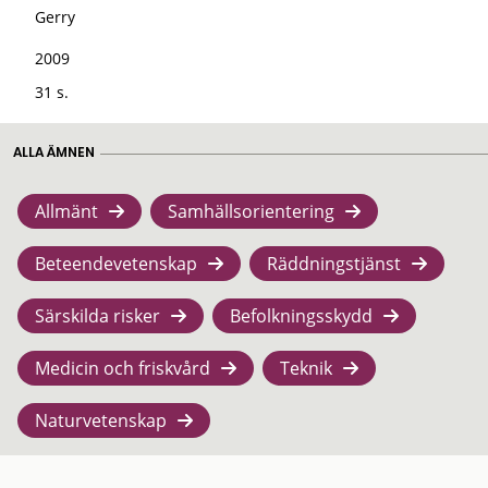
Gerry
2009
31 s.
ALLA ÄMNEN
Allmänt
Samhällsorientering
Beteendevetenskap
Räddningstjänst
Särskilda risker
Befolkningsskydd
Medicin och friskvård
Teknik
Naturvetenskap