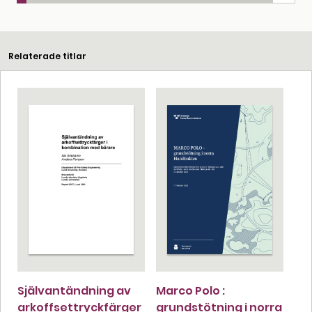
Relaterade titlar
Självantändning av
Marco Polo :
arkoffsettryckfärger
grundstötning i norra