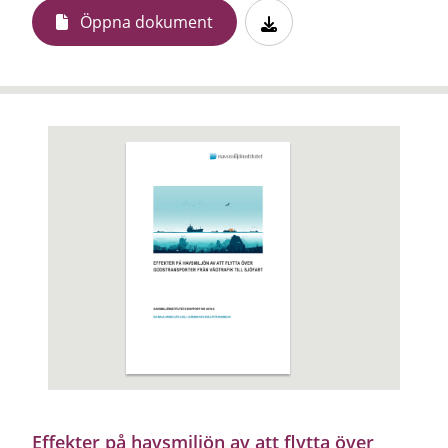
Öppna dokument
Effekter på havsmiljön av att flytta över