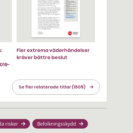
:
Fler extrema väderhändelser
kräver bättre beslut
019-
Se fler relaterade titlar (1509)
da risker
Befolkningsskydd