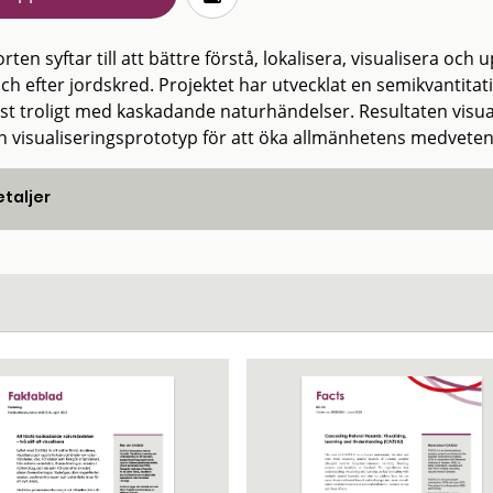
ten syftar till att bättre förstå, lokalisera, visualisera o
och efter jordskred. Projektet har utvecklat en semikvantitat
st troligt med kaskadande naturhändelser. Resultaten visual
n visualiseringsprototyp för att öka allmänhetens medveten
taljer