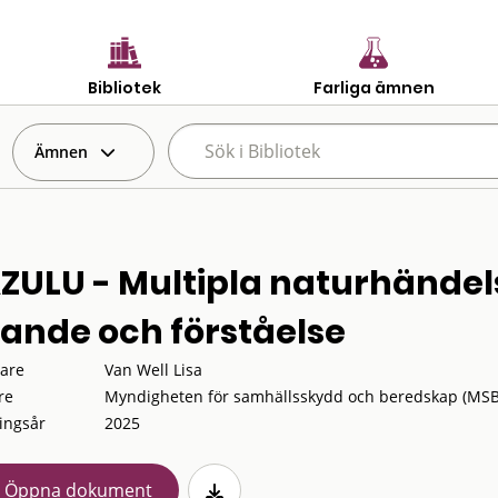
Bibliotek
Farliga ämnen
Ämnen
ZULU - Multipla naturhändelse
rande och förståelse
tare
Van Well Lisa
re
Myndigheten för samhällsskydd och beredskap (MSB
ingsår
2025
Öppna dokument