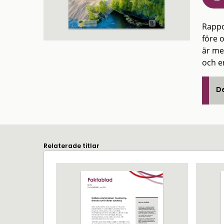
Rappor
före 
är me
och e
De
Relaterade titlar