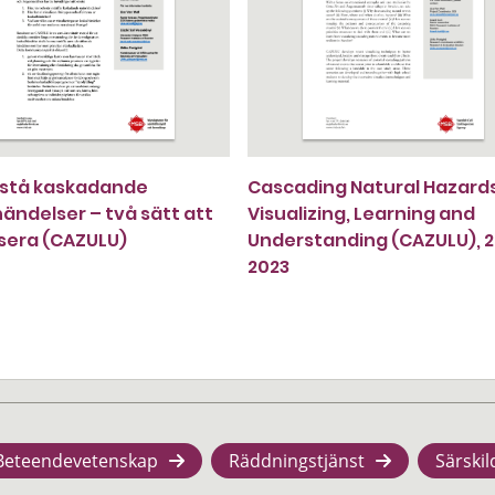
rstå kaskadande
Cascading Natural Hazards
ändelser – två sätt att
Visualizing, Learning and
isera (CAZULU)
Understanding (CAZULU), 2
2023
Beteendevetenskap
Räddningstjänst
Särskil