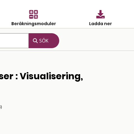
Beräkningsmoduler
Ladda ner
r : Visualisering,
)