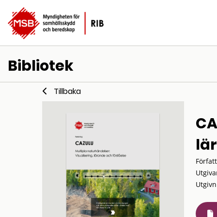
Bibliotek
Tillbaka
CA
lä
Förfat
Utgiva
Utgivn