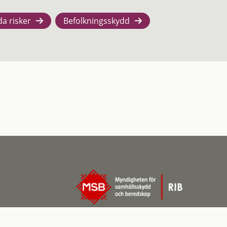
da risker
Befolkningsskydd