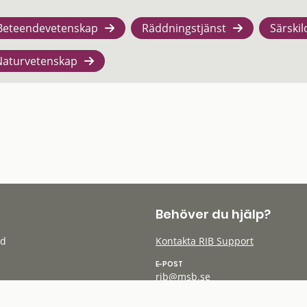
Beteendevetenskap
Räddningstjänst
Särskil
Naturvetenskap
Behöver du hjälp?
öd
Kontakta RIB Support
E-POST
rib@msb.se