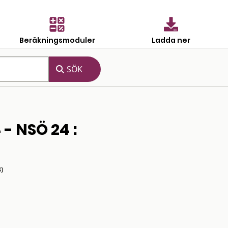
Beräkningsmoduler
Ladda ner
- NSÖ 24 :
)