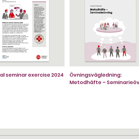
al seminar exercise 2024
Övningsvägledning:
Metodhäfte – Seminarieö