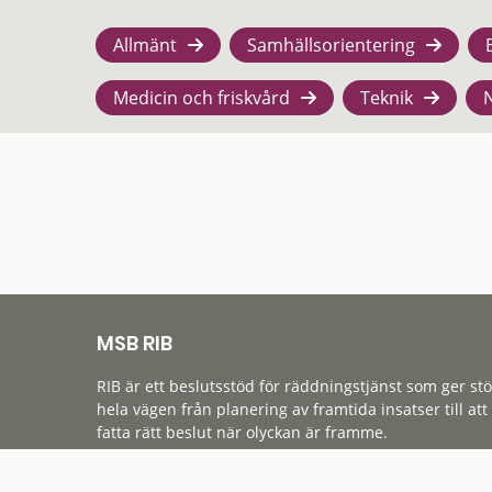
Allmänt
Samhällsorientering
Medicin och friskvård
Teknik
MSB RIB
RIB är ett beslutsstöd för räddningstjänst som ger st
hela vägen från planering av framtida insatser till att
fatta rätt beslut när olyckan är framme.
Tillgänglighet
Cookies