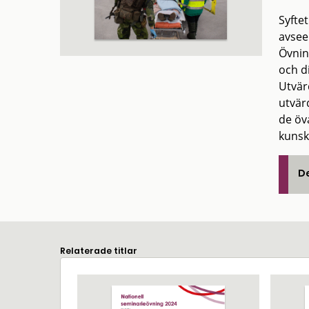
Syfte
avsee
Övnin
och d
Utvär
utvär
de öv
kunsk
De
Relaterade titlar