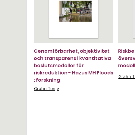
Genomförbarhet, objektivitet
Riskb
och transparens i kvantitativa
översv
beslutsmodeller för
modell
riskreduktion - Hazus MH Floods
Grahn T
: forskning
Grahn Tonje