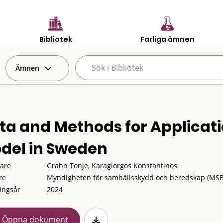
Bibliotek
Farliga ämnen
Ämnen
ta and Methods for Applicati
del in Sweden
tare
Grahn Tonje, Karagiorgos Konstantinos
re
Myndigheten för samhällsskydd och beredskap (MSB
ingsår
2024
Öppna dokument