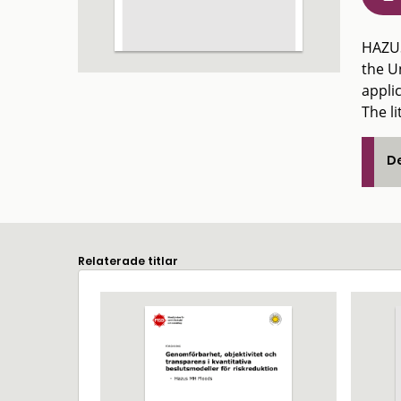
HAZUS
the U
appli
The li
De
Relaterade titlar