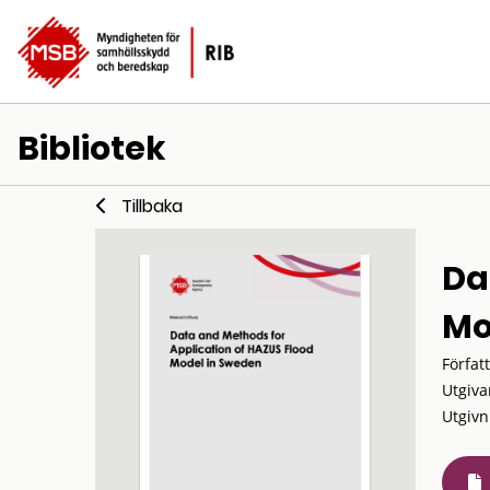
Bibliotek
Tillbaka
Da
Mo
Förfat
Utgiva
Utgivn