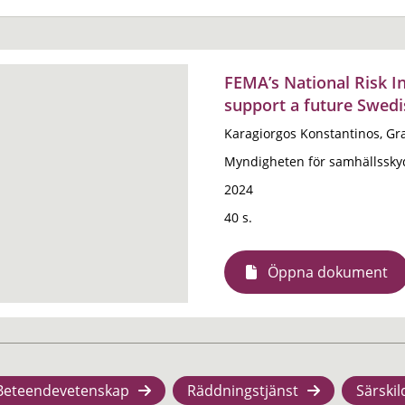
FEMA’s National Risk I
support a future Swed
Karagiorgos Konstantinos, Gr
Myndigheten för samhällssky
2024
40 s.
Öppna dokument
Beteendevetenskap
Räddningstjänst
Särskil