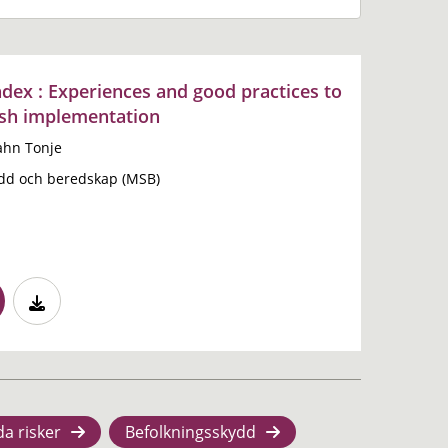
ndex : Experiences and good practices to
ish implementation
ahn Tonje
dd och beredskap (MSB)
da risker
Befolkningsskydd