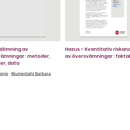
edömning av
Hazus – Kvantitativ riskan
ämningar : metoder,
av översvämningar : fakta
er, data
onje
·
Blumentahl Barbara