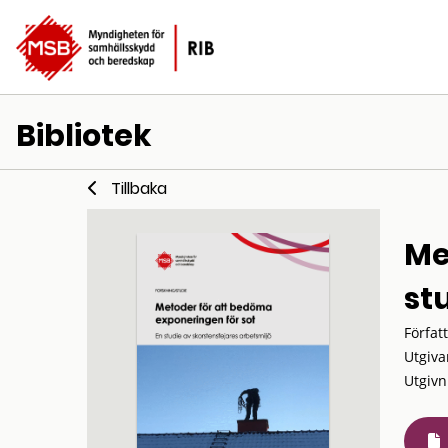
Bibliotek
Tillbaka
Me
st
Förfat
Utgiva
Utgivn