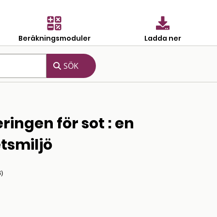
Beräkningsmoduler
Ladda ner
ingen för sot : en
tsmiljö
)