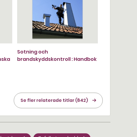
Sotning och
nska
brandskyddskontroll : Handbok
Se fler relaterade titlar (842)