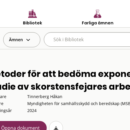
Bibliotek
Farliga ämnen
Ämnen
toder för att bedöma exponer
udie av skorstensfejares arbe
tare
Tinnerberg Håkan
re
Myndigheten för samhällsskydd och beredskap (MSB
ingsår
2024
Öppna dokument