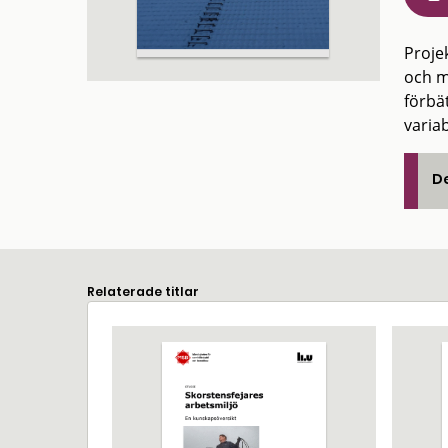
Proje
och m
förbät
varia
De
Relaterade titlar