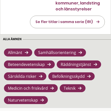
kommuner, landsting
och länsstyrelser
Se fler titlar i samma serie (191)
ALLA ÄMNEN
Allmänt
Samhällsorientering
Beteendevetenskap
Räddningstjänst
Särskilda risker
Befolkningsskydd
Medicin och friskvård
Teknik
Naturvetenskap