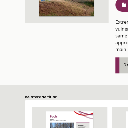
Extre
vulner
same 
appro
main 
De
Relaterade titlar