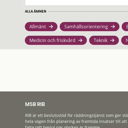
ALLA ÄMNEN
Allmänt
Samhällsorientering
Medicin och friskvård
Teknik
MSB RIB
RIB är ett beslutsstöd för räddningstjänst som ger st
hela vägen från planering av framtida insatser till att
fatta rätt beslut när olyckan är framme.