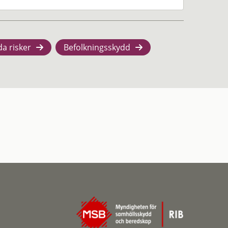
da risker
Befolkningsskydd