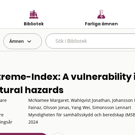
Bibliotek
Farliga ämnen
Ämnen
treme-Index: A vulnerability 
tural hazards
tare
McNamee Margaret, Wahlqvist Jonathan, Johansson N
Fainaz, Olsson Jonas, Yang Wei, Simonsson Lennart
re
Myndigheten för samhällsskydd och beredskap (MSB
ingsår
2024