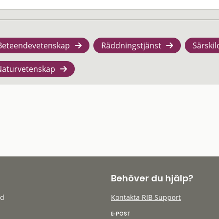
Beteendevetenskap
Räddningstjänst
Särskil
Naturvetenskap
Behöver du hjälp?
öd
Kontakta RIB Support
E-POST