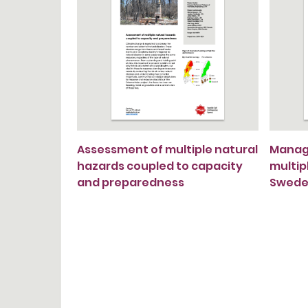
Assessment of multiple natural
Managi
hazards coupled to capacity
multip
and preparedness
Swed