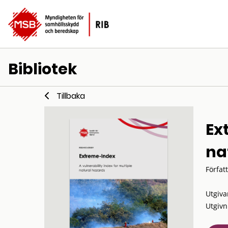
Bibliotek
Tillbaka
Ex
na
Förfat
Utgiva
Utgivn