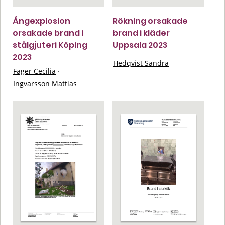
Ångexplosion
Rökning orsakade
orsakade brand i
brand i kläder
stålgjuteri Köping
Uppsala 2023
2023
Hedqvist Sandra
Fager Cecilia
·
Ingvarsson Mattias