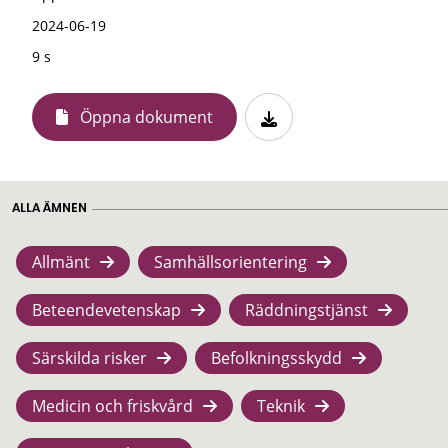
2024-06-19
9 s
Öppna dokument
ALLA ÄMNEN
Allmänt
Samhällsorientering
Beteendevetenskap
Räddningstjänst
Särskilda risker
Befolkningsskydd
Medicin och friskvård
Teknik