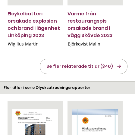
Elcykelbatteri
Värme från
orsakade explosion
restaurangspis
och brand i lägenhet
orsakade brand i
Linköping 2023
vägg Skövde 2023
Wigilius Martin
Björkqvist Malin
Se fler relaterade titlar (340)
Fler titlar i serie Olycksutredningsrapporter