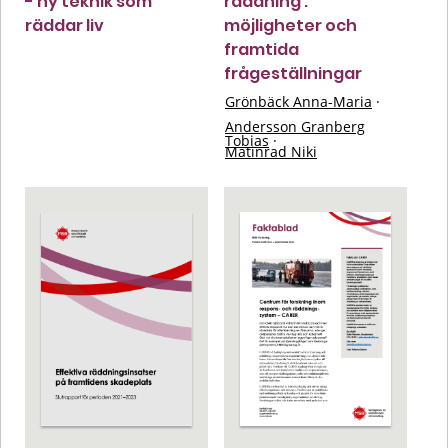
- ny teknik som
räddning :
räddar liv
möjligheter och
framtida
frågeställningar
Grönbäck Anna-Maria
·
Andersson Granberg
Tobias
·
Matinrad Niki