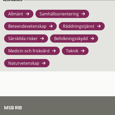
Allmänt
Samhällsorientering
Beteendevetenskap
Räddningstjänst
Särskilda risker
Befolkningsskydd
Medicin och friskvård
Teknik
Naturvetenskap
MSB RIB