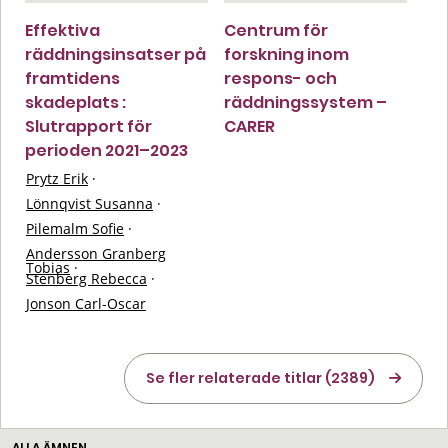
Effektiva
Centrum för
räddningsinsatser på
forskning inom
framtidens
respons- och
skadeplats :
räddningssystem –
Slutrapport för
CARER
perioden 2021–2023
Prytz Erik
·
Lönnqvist Susanna
·
Pilemalm Sofie
·
Andersson Granberg
Tobias
·
Stenberg Rebecca
·
Jonson Carl-Oscar
Se fler relaterade titlar (2389)
ALLA ÄMNEN