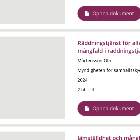
Öppna dokument
Räddningstjänst för all
mångfald i räddningstj
Mårtensson Ola
Myndigheten för samhällssky
2024
2 bl. : ill.
Öppna dokument
Jämställdhet och mångf