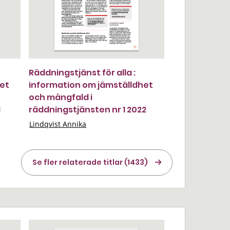
Räddningstjänst för alla :
het
information om jämställdhet
och mångfald i
1
räddningstjänsten nr 1 2022
Lindqvist Annika
Se fler relaterade titlar (1433)