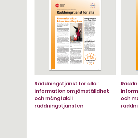
Räddningstjänst för alla :
Räddnin
information om jämställdhet
inform
och mångfald i
och må
räddningstjänsten
räddn