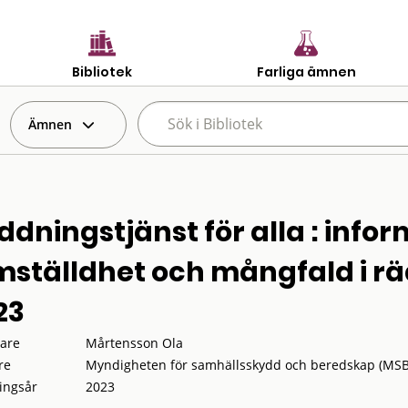
Bibliotek
Farliga ämnen
Ämnen
ddningstjänst för alla : info
mställdhet och mångfald i rä
23
tare
Mårtensson Ola
re
Myndigheten för samhällsskydd och beredskap (MSB
ingsår
2023