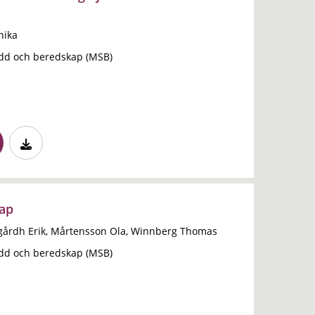
nika
dd och beredskap (MSB)
kap
rgårdh Erik, Mårtensson Ola, Winnberg Thomas
dd och beredskap (MSB)