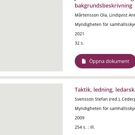
bakgrundsbeskrivning
Mårtensson Ola, Lindqvist An
Myndigheten för samhällssky
2021
32 s.
Öppna dokument
Taktik, ledning, ledars
Svensson Stefan (red.), Cede
Myndigheten för samhällssky
2009
254 s. : ill.