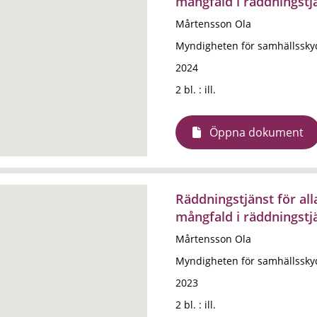
mångfald i räddningstj
Mårtensson Ola
Myndigheten för samhällssky
2024
2 bl. : ill.
Öppna dokument
Räddningstjänst för all
mångfald i räddningstj
Mårtensson Ola
Myndigheten för samhällssky
2023
2 bl. : ill.