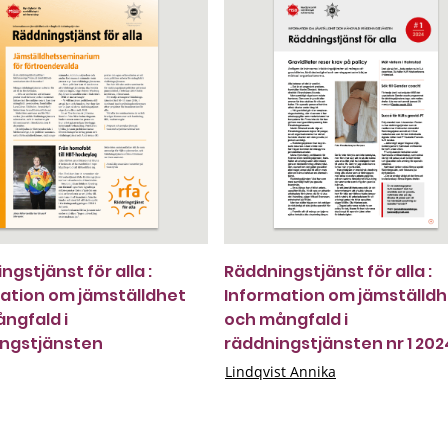
gstjänst för alla :
Räddningstjänst för alla :
ation om jämställdhet
Information om jämställd
ngfald i
och mångfald i
ingstjänsten
räddningstjänsten nr 1 202
Lindqvist Annika