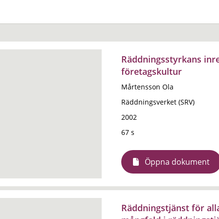
Räddningsstyrkans inre
företagskultur
Mårtensson Ola
Räddningsverket (SRV)
2002
67 s
Öppna dokument
Räddningstjänst för all