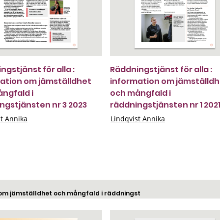
gstjänst för alla :
Räddningstjänst för alla :
ation om jämställdhet
information om jämställd
ngfald i
och mångfald i
ngstjänsten nr 3 2023
räddningstjänsten nr 1 202
st Annika
Lindqvist Annika
ion om jämställdhet och mångfald i räddningst