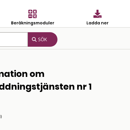
Beräkningsmoduler
Ladda ner
rmation om
ddningstjänsten nr 1
)