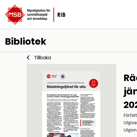
Bibliotek
Tillbaka
Rä
jä
20
Förfat
Utgiva
Utgivn