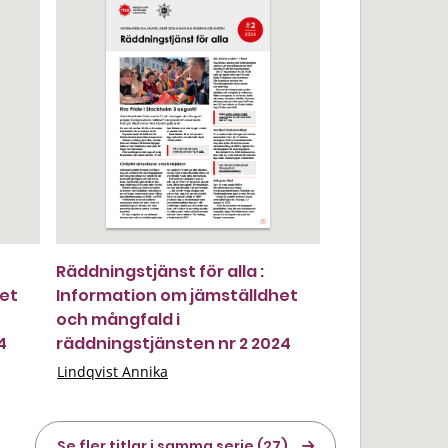
Räddningstjänst för alla :
het
Information om jämställdhet
och mångfald i
4
räddningstjänsten nr 2 2024
Lindqvist Annika
Se fler titlar i samma serie (27)