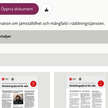
Öppna dokument
mation om jämställdhet och mångfald i räddningstjänsten.
taljer