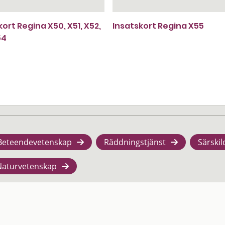
kort Regina X50, X51, X52,
Insatskort Regina X55
54
Beteendevetenskap
Räddningstjänst
Särskil
Naturvetenskap