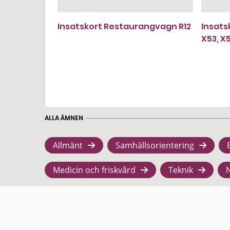
Insatskort Restaurangvagn R12
Insats
X53, X
ALLA ÄMNEN
Allmänt
Samhällsorientering
Medicin och friskvård
Teknik