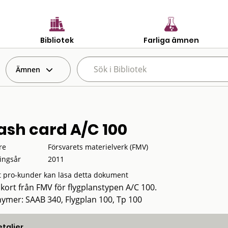
Bibliotek
Farliga ämnen
Ämnen
ash card A/C 100
re
Försvarets materielverk (FMV)
ingsår
2011
 pro-kunder kan läsa detta dokument
skort från FMV för flygplanstypen A/C 100.
ymer: SAAB 340, Flygplan 100, Tp 100
taljer