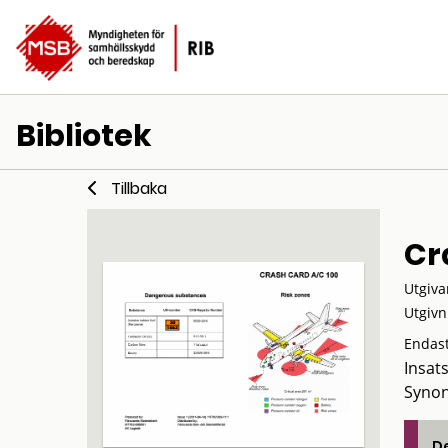
Bibliotek
Tillbaka
Cr
Utgiva
Utgivn
Endast
Insat
Synon
De