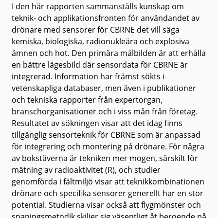
I den här rapporten sammanställs kunskap om
teknik- och applikationsfronten för användandet av
drönare med sensorer för CBRNE det vill säga
kemiska, biologiska, radionukleära och explosiva
ämnen och hot. Den primära målbilden är att erhålla
en bättre lägesbild där sensordata för CBRNE är
integrerad. Information har främst sökts i
vetenskapliga databaser, men även i publikationer
och tekniska rapporter från expertorgan,
branschorganisationer och i viss mån från företag.
Resultatet av sökningen visar att det idag finns
tillgänglig sensorteknik för CBRNE som är anpassad
för integrering och montering på drönare. För några
av bokstäverna är tekniken mer mogen, särskilt för
mätning av radioaktivitet (R), och studier
genomförda i fältmiljö visar att teknikkombinationen
drönare och specifika sensorer generellt har en stor
potential. Studierna visar också att flygmönster och
spaningsmetodik skiljer sig väsentligt åt beroende på