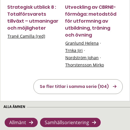
Strategisk utblick 8 :
Utveckling av CBRNE-
Totalförsvarets
förmåga: metodstöd
tillväxt – utmaningar
för utformning av
och möjligheter
utbildning, träning
och övning
Trané Camilla [red]
Granlund Helena
·
Trnka Jiri
·
Nordström Johan
·
Thorstensson Mirko
Se fler titlar i samma serie (104)
ALLA ÄMNEN
Allmänt
Samhällsorientering