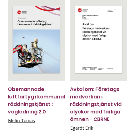
Obemannade
Avtal om: Företags
luftfartyg i kommunal
medverkan i
räddningstjänst :
räddningstjänst vid
vägledning 2.0
olyckor med farliga
ämnen - CBRNE
Melin Tomas
Egardt Erik