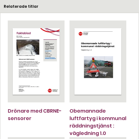
Relaterade titlar
Drönare med CBRNE-
Obemannade
sensorer
luftfartyg i kommunal
räddningstjänst :
vägledning 1.0