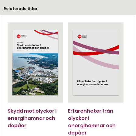
Relaterade titlar
Skydd mot olyckor i
Erfarenheter från
energihamnar och
olyckor i
depåer
energihamnar och
depåer