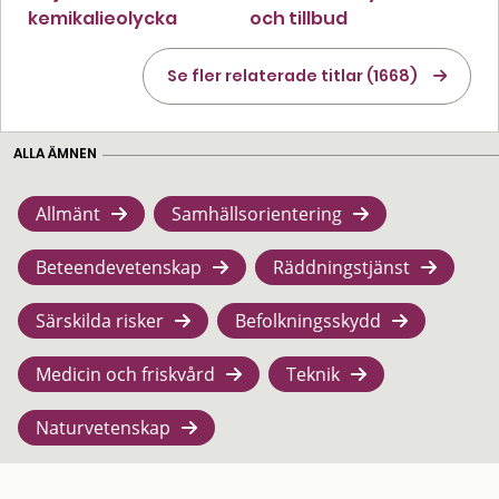
kemikalieolycka
och tillbud
Se fler relaterade titlar (1668)
ALLA ÄMNEN
Allmänt
Samhällsorientering
Beteendevetenskap
Räddningstjänst
Särskilda risker
Befolkningsskydd
Medicin och friskvård
Teknik
Naturvetenskap