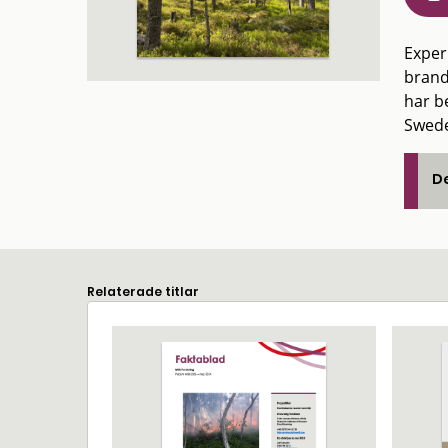
Exper
brand
har b
Swede
De
Relaterade titlar