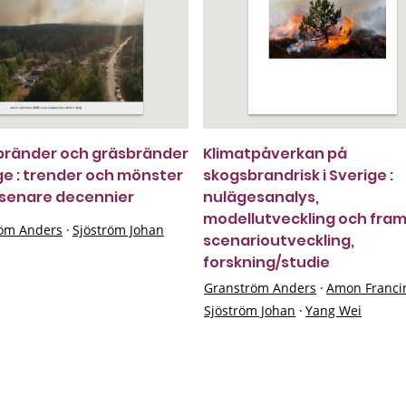
bränder och gräsbränder
Klimatpåverkan på
ige : trender och mönster
skogsbrandrisk i Sverige :
senare decennier
nulägesanalys,
modellutveckling och fram
öm Anders
·
Sjöström Johan
scenarioutveckling,
forskning/studie
Granström Anders
·
Amon Franci
Sjöström Johan
·
Yang Wei