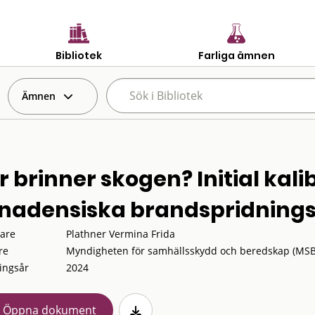
Bibliotek
Farliga ämnen
Ämnen
r brinner skogen? Initial kali
nadensiska brandspridning
tare
Plathner Vermina Frida
re
Myndigheten för samhällsskydd och beredskap (MSB),
ingsår
2024
Öppna dokument