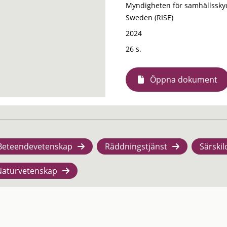
Myndigheten för samhällsskyd
Sweden (RISE)
2024
26 s.
Öppna dokument
Beteendevetenskap
Räddningstjänst
Särskil
Naturvetenskap