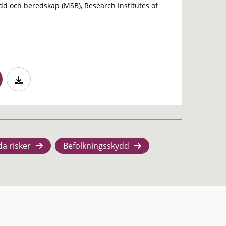
d och beredskap (MSB), Research Institutes of
da risker
Befolkningsskydd