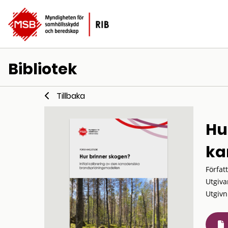
Bibliotek
Tillbaka
Hu
ka
Förfat
Utgiva
Utgivn