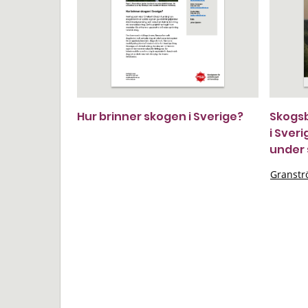
Hur brinner skogen i Sverige?
Skogs
i Sver
under 
Granstr