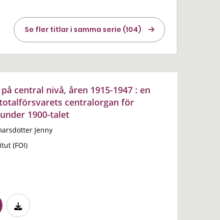
Se fler titlar i samma serie (104)
på central nivå, åren 1915-1947 : en
totalförsvarets centralorgan för
under 1900-talet
arsdotter Jenny
tut (FOI)