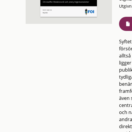
Utgivn
Syfte
försö
allts
ligge
publi
tydlig
benäm
framfö
även 
centr
och n
andra
direkt