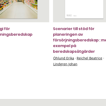
gi för
Scenarier till stöd för
jningsberedskap
planeringen av
försörjningsberedskap : m
exempel på
beredskapsåtgärder
Öhlund Erika
·
Reichel Beatrice
·
Lindgren Johan