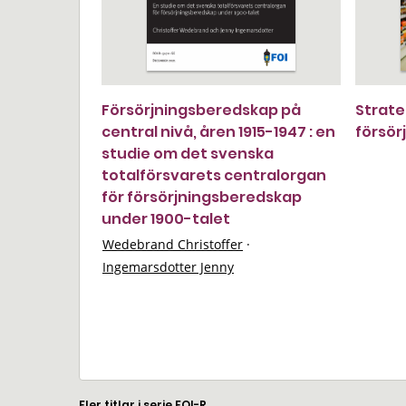
Försörjningsberedskap på
Strate
central nivå, åren 1915-1947 : en
försör
studie om det svenska
totalförsvarets centralorgan
för försörjningsberedskap
under 1900-talet
Wedebrand Christoffer
·
Ingemarsdotter Jenny
Fler titlar i serie FOI-R