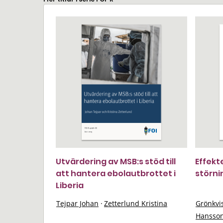
Utvärdering av MSB:s stöd till
Effekt
att hantera ebolautbrottet i
störni
Liberia
Tejpar Johan
·
Zetterlund Kristina
Grönkvi
Hansson