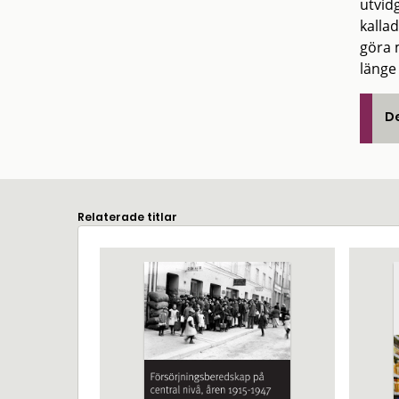
utvid
kallad
göra 
länge
De
Relaterade titlar