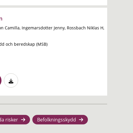
n
son Camilla, Ingemarsdotter Jenny, Rossbach Niklas H,
dd och beredskap (MSB)
da risker
Befolkningsskydd