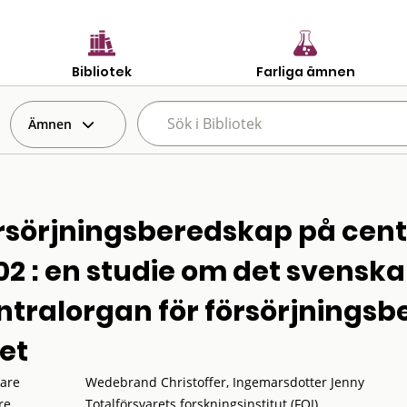
Bibliotek
Farliga ämnen
Ämnen
rsörjningsberedskap på centr
02 : en studie om det svenska
ntralorgan för försörjnings
let
tare
Wedebrand Christoffer, Ingemarsdotter Jenny
re
Totalförsvarets forskningsinstitut (FOI)