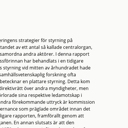
ringens strategier för styrning på
ndet av ett antal så kallade centralorgan,
 samordna andra aktörer. I denna rapport
essförinnan har behandlats i en tidigare
ns styrning vid mitten av århundradet hade
a samhällsvetenskaplig forskning ofta
betecknar en plattare styrning. Detta kom
en direktivrätt över andra myndigheter, men
örlorade sina respektive ledamotskap i
, andra förekommande uttryck är kommission
governance som präglade området innan det
digare rapporten, framförallt genom att
rganen. En annan slutsats är att den