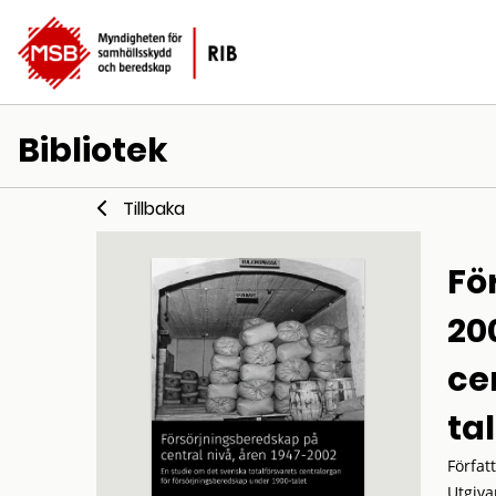
Bibliotek
Tillbaka
Fö
20
ce
ta
Förfat
Utgiva