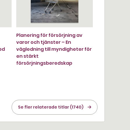
Planering för försörjning av
varor och tjänster – En
ed
vägledning till myndigheter för
en stärkt
försörjningsberedskap
Se fler relaterade titlar (1740)