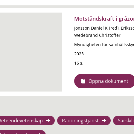
Motståndskraft i gråzo
Jonsson Daniel K [red], Eriks
Wedebrand Christoffer
Myndigheten för samhällssky
2023
16 s.
Öppna dokument
Beteendevetenskap
Räddningstjänst
Särskil