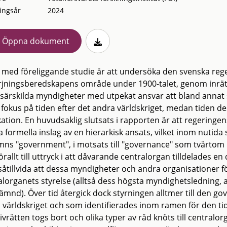
ingsår
2024
Öppna dokument
t med föreliggande studie är att undersöka den svenska rege
rjningsberedskapens område under 1900-talet, genom inrätta
å särskilda myndigheter med utpekat ansvar att bland annat
r fokus på tiden efter det andra världskriget, medan tiden d
kation. En huvudsaklig slutsats i rapporten är att regeringe
a formella inslag av en hierarkisk ansats, vilket inom nutid
ns "government", i motsats till "governance" som tvärtom 
rallt till uttryck i att dåvarande centralorgan tilldelades 
såtillvida att dessa myndigheter och andra organisationer f
alorganets styrelse (alltså dess högsta myndighetsledning
ämnd). Över tid återgick dock styrningen alltmer till den 
 världskriget och som identifierades inom ramen för den ti
ivrätten togs bort och olika typer av råd knöts till centralo