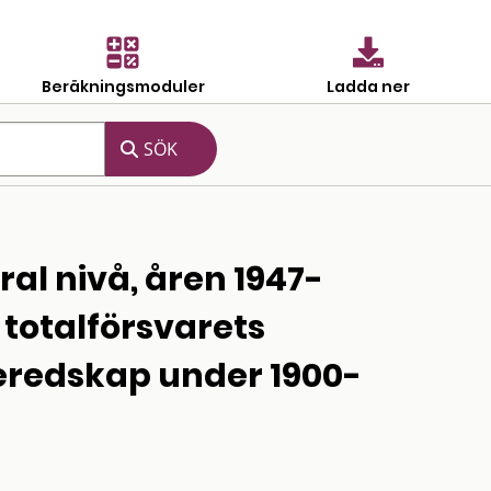
Beräkningsmoduler
Ladda ner
al nivå, åren 1947-
 totalförsvarets
beredskap under 1900-