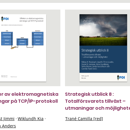
er av elektromagnetiska
Strategisk utblick 8 :
ngar på TCP/IP-protokoll
Totalförsvarets tillväxt –
utmaningar och möjlighet
st Jimmi
·
Wiklundh Kia
·
Trané Camilla [red]
 Anders