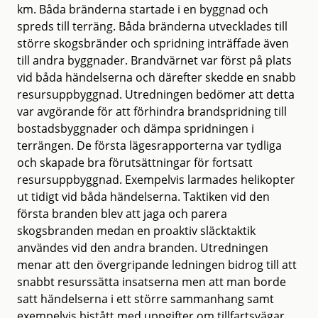
km. Båda bränderna startade i en byggnad och
spreds till terräng. Båda bränderna utvecklades till
större skogsbränder och spridning inträffade även
till andra byggnader. Brandvärnet var först på plats
vid båda händelserna och därefter skedde en snabb
resursuppbyggnad. Utredningen bedömer att detta
var avgörande för att förhindra brandspridning till
bostadsbyggnader och dämpa spridningen i
terrängen. De första lägesrapporterna var tydliga
och skapade bra förutsättningar för fortsatt
resursuppbyggnad. Exempelvis larmades helikopter
ut tidigt vid båda händelserna. Taktiken vid den
första branden blev att jaga och parera
skogsbranden medan en proaktiv släcktaktik
användes vid den andra branden. Utredningen
menar att den övergripande ledningen bidrog till att
snabbt resurssätta insatserna men att man borde
satt händelserna i ett större sammanhang samt
exempelvis bistått med uppgifter om tillfartsvägar,