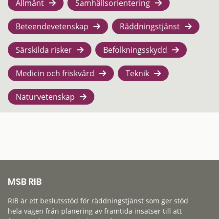
Allmänt
Samhällsorientering
Beteendevetenskap
Räddningstjänst
Särskilda risker
Befolkningsskydd
Medicin och friskvård
Teknik
Naturvetenskap
MSB RIB
RIB är ett beslutsstöd för räddningstjänst som ger stöd
hela vägen från planering av framtida insatser till att