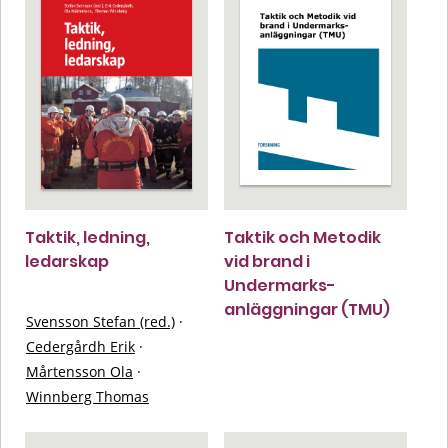
Taktik, ledning,
Taktik och Metodik
ledarskap
vid brand i
Undermarks-
anläggningar (TMU)
Svensson Stefan (red.)
·
Cedergårdh Erik
·
Mårtensson Ola
·
Winnberg Thomas